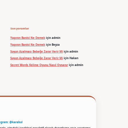
Son yorumlar
Yapının Banisi Ne Demek
için
admin
Yapının Banisi Ne Demek
için
Beyza
Suyun Azalması Bebeğe Zarar Verir Mi
için
admin
Suyun Azalması Bebeğe Zarar Verir Mi
için
Hakan
Secret Words Kelime Oyunu Nasıl Oynanır
için
admin
egram: @karabul