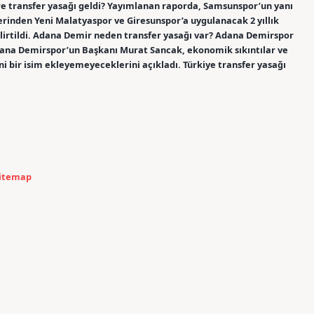
re transfer yasağı geldi? Yayımlanan raporda, Samsunspor’un yanı
plerinden Yeni Malatyaspor ve Giresunspor’a uygulanacak 2 yıllık
belirtildi. Adana Demir neden transfer yasağı var? Adana Demirspor
dana Demirspor’un Başkanı Murat Sancak, ekonomik sıkıntılar ve
i bir isim ekleyemeyeceklerini açıkladı. Türkiye transfer yasağı
itemap