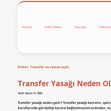
Anasayfa
Gizlilik Politikası
Yasal Uyarı
Hakkımızd
Etiket:
Transfer ne zaman açılır
Transfer Yasağı Neden Ol
Tarih: Kasım 17, 2024
Transfer yasağı neden gelir? Transfer yasağı kavramı, spor
kurullarında görüşülüp karara bağlanmasının ardından, m