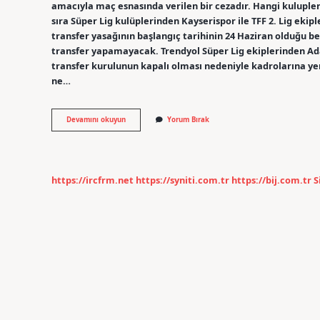
amacıyla maç esnasında verilen bir cezadır. Hangi kuluple
sıra Süper Lig kulüplerinden Kayserispor ile TFF 2. Lig eki
transfer yasağının başlangıç ​​tarihinin 24 Haziran olduğu 
transfer yapamayacak. Trendyol Süper Lig ekiplerinden A
transfer kurulunun kapalı olması nedeniyle kadrolarına yen
ne…
Transfer
Devamını okuyun
Yorum Bırak
Yasağı
Neden
Olur
https://ircfrm.net
https://syniti.com.tr
https://bij.com.tr
S