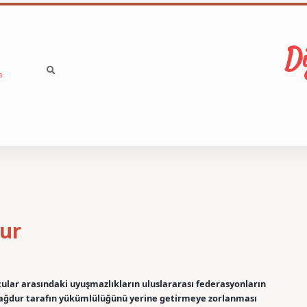
Di
a
ur
cular arasındaki uyuşmazlıkların uluslararası federasyonların
ağdur tarafın yükümlülüğünü yerine getirmeye zorlanması