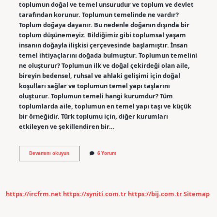
toplumun doğal ve temel unsurudur ve toplum ve devlet
tarafından korunur. Toplumun temelinde ne vardır?
Toplum doğaya dayanır. Bu nedenle doğanın dışında bir
toplum düşünemeyiz. Bildiğimiz gibi toplumsal yaşam
insanın doğayla ilişkisi çerçevesinde başlamıştır. İnsan
temel ihtiyaçlarını doğada bulmuştur. Toplumun temelini
ne oluşturur? Toplumun ilk ve doğal çekirdeği olan aile,
bireyin bedensel, ruhsal ve ahlaki gelişimi için doğal
koşulları sağlar ve toplumun temel yapı taşlarını
oluşturur. Toplumun temeli hangi kurumdur? Tüm
toplumlarda aile, toplumun en temel yapı taşı ve küçük
bir örneğidir. Türk toplumu için, diğer kurumları
etkileyen ve şekillendiren bir…
Toplumun
Devamını okuyun
6 Yorum
En
Temel
Birimi
Nedir
https://ircfrm.net
https://syniti.com.tr
https://bij.com.tr
Sitemap