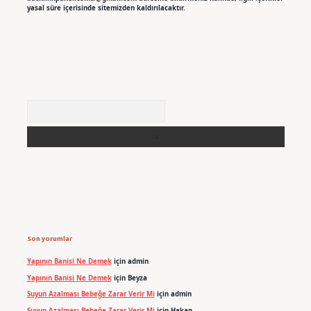
yasal süre içerisinde sitemizden kaldırılacaktır.
Arama
Son yorumlar
Yapının Banisi Ne Demek
için
admin
Yapının Banisi Ne Demek
için
Beyza
Suyun Azalması Bebeğe Zarar Verir Mi
için
admin
Suyun Azalması Bebeğe Zarar Verir Mi
için
Hakan