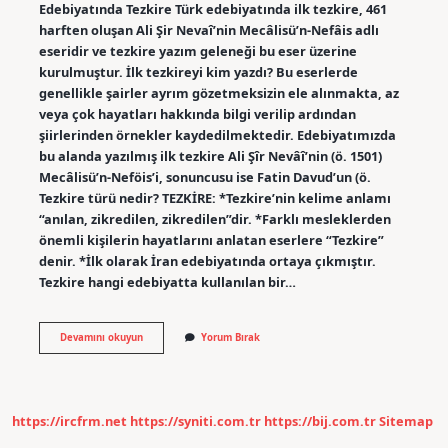
Edebiyatında Tezkire Türk edebiyatında ilk tezkire, 461
harften oluşan Ali Şir Nevaî’nin Mecâlisü’n-Nefâis adlı
eseridir ve tezkire yazım geleneği bu eser üzerine
kurulmuştur. İlk tezkireyi kim yazdı? Bu eserlerde
genellikle şairler ayrım gözetmeksizin ele alınmakta, az
veya çok hayatları hakkında bilgi verilip ardından
şiirlerinden örnekler kaydedilmektedir. Edebiyatımızda
bu alanda yazılmış ilk tezkire Ali Şîr Nevâî’nin (ö. 1501)
Mecâlisü’n-Neföis’i, sonuncusu ise Fatin Davud’un (ö.
Tezkire türü nedir? TEZKİRE: *Tezkire’nin kelime anlamı
“anılan, zikredilen, zikredilen”dir. *Farklı mesleklerden
önemli kişilerin hayatlarını anlatan eserlere “Tezkire”
denir. *İlk olarak İran edebiyatında ortaya çıkmıştır.
Tezkire hangi edebiyatta kullanılan bir…
Tezkire
Devamını okuyun
Yorum Bırak
Hangi
Türün
Ilk
Örneği
https://ircfrm.net
https://syniti.com.tr
https://bij.com.tr
Sitemap