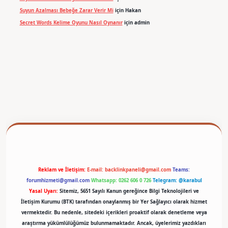
Suyun Azalması Bebeğe Zarar Verir Mi
için
Hakan
Secret Words Kelime Oyunu Nasıl Oynanır
için
admin
Reklam ve İletişim:
E-mail:
backlinkpaneli@gmail.com
Teams:
forumhizmeti@gmail.com
Whatsapp: 0262 606 0 726
Telegram: @karabul
Yasal Uyarı:
Sitemiz, 5651 Sayılı Kanun gereğince Bilgi Teknolojileri ve
İletişim Kurumu (BTK) tarafından onaylanmış bir Yer Sağlayıcı olarak hizmet
vermektedir. Bu nedenle, sitedeki içerikleri proaktif olarak denetleme veya
araştırma yükümlülüğümüz bulunmamaktadır. Ancak, üyelerimiz yazdıkları