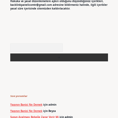
Hukuka ve yasal düzenlemelere aykırı olduğunu düşündüğünüz içerikleri,
backlinkpanelicomtr@gmail.com
adresine bildirmeniz halinde, ilgili içerikler
yasal süre içerisinde sitemizden kaldırılacaktır.
Arama
Son yorumlar
Yapının Banisi Ne Demek
için
admin
Yapının Banisi Ne Demek
için
Beyza
Suyun Azalması Bebeğe Zarar Verir Mi
için
admin