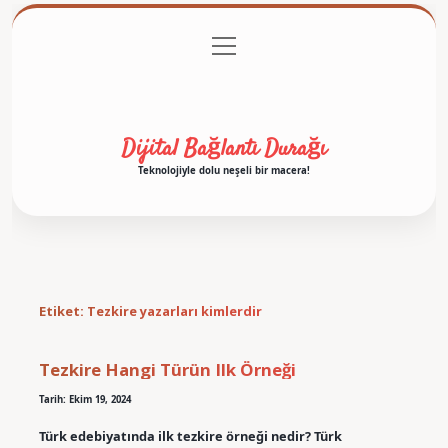
menüyü
Anasayfa
Gizlilik Politikası
Yasal Uyarı
aç
Hakkımızda
Dijital Bağlantı Durağı
Teknolojiyle dolu neşeli bir macera!
Etiket:
Tezkire yazarları kimlerdir
Tezkire Hangi Türün Ilk Örneği
Tarih: Ekim 19, 2024
Türk edebiyatında ilk tezkire örneği nedir? Türk