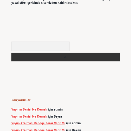
yasal süre içerisinde sitemizden kaldırılacaktır.
Arama
Son yorumlar
Yapının Banisi Ne Demek
için
admin
Yapının Banisi Ne Demek
için
Beyza
Suyun Azalması Bebeğe Zarar Verir Mi
için
admin
Suyun Azalması Bebeğe Zarar Verir Mi
için
Hakan