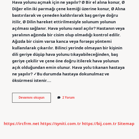
Hava yolunu açmak için ne yapılır? Ø Bir el alına konur, Ø
Diğer elin iki parmağı çene kemiği üzerine konur, Ø Alına
bastırılarak ve çeneden kaldırılarak baş geriye doğru
itilir, Ø Dilin hareket ettirilmesiyle solunum yolunun
açılması sağlanır. Hava yolunu nasıl açılır? Hastanın veya
yaralının ağzında bir cisim olup olmadığı kontrol edilir.
Ağızda bir cisim varsa kanca veya forseps yöntemi
kullanılarak çıkarılır. Bilinci yerinde olmayan bir kişinin
dili geriye düşüp hava yolunu tıkayabileceğinden, baş
geriye çekilir ve çene öne doğru itilerek hava yolunun
açık olduğundan emin olunur. Hava yolu tıkanan hastaya
ne yapılır? ✓Bu durumda hastaya dokunulmaz ve
öksürmesi istenir.…
Hava
Devamını okuyun
2 Yorum
Yolunu
Açmak
Için
Ilk
Önce
https://ircfrm.net
https://syniti.com.tr
https://bij.com.tr
Sitemap
Hangi
Müdahale
Yapılır