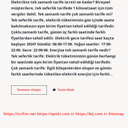
Elektrikte tek zamanlı tarife ücreti ne kadar? Bireysel
müşterilere, tek seferlik tarifede 1 kilovatsaat için tüm
vergiler dahil. Tek zamanlı tarife çok zamanlı tarife mi?
Tek seferlik tarife, elektrik tüketiminin gün içinde saate
bakılmaksızın aynı birim fiyattan tahsil edildiği tarifedir.
Çoklu zamanlı tarife, günün üç farklı saatinde farklı
fiyatlardan tahsil edilir. Elektrik gece tarifesi saat kaçta
başlıyor 2024? Gündüz: 06:00-17:00. Yoğun saatler: 17:00-
22:00. Gece: 22:00-06. Enerjisa tek zamanlı tarife nedir?
Tek seferlik tarife: Elektrik tüketiminizin günün herhangi
bir saatinde aynı birim fiyattan tahsil edildiği tarifedir.
Çok zamanlı tarife: İlgili bileşenlerden oluşan ve günün
farklı saatlerinde tüketilen elektrik enerjisi için farklı…
Elektrik
Devamını okuyun
Yorum Bırak
Faturası
Tek
Zamanlı
Tarifeye
Nasıl
https://ircfrm.net
https://syniti.com.tr
https://bij.com.tr
Sitemap
Geçilir