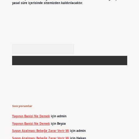
yasal süre içerisinde sitemizden kaldırılacaktır.
Arama
Son yorumlar
Yapının Banisi Ne Demek
için
admin
Yapının Banisi Ne Demek
için
Beyza
Suyun Azalması Bebeğe Zarar Verir Mi
için
admin
Suyun Azalması Bebeğe Zarar Verir Mi
için
Hakan