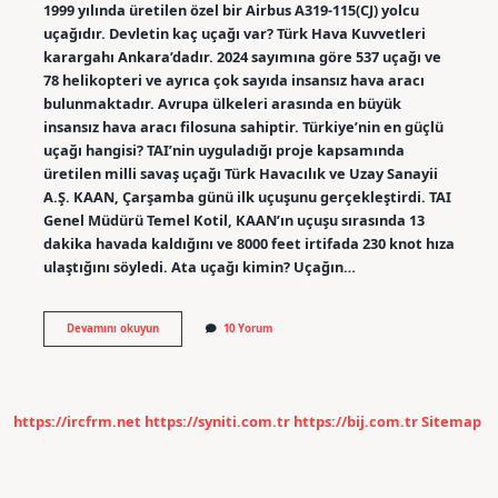
1999 yılında üretilen özel bir Airbus A319-115(CJ) yolcu
uçağıdır. Devletin kaç uçağı var? Türk Hava Kuvvetleri
karargahı Ankara’dadır. 2024 sayımına göre 537 uçağı ve
78 helikopteri ve ayrıca çok sayıda insansız hava aracı
bulunmaktadır. Avrupa ülkeleri arasında en büyük
insansız hava aracı filosuna sahiptir. Türkiye’nin en güçlü
uçağı hangisi? TAI’nin uyguladığı proje kapsamında
üretilen milli savaş uçağı Türk Havacılık ve Uzay Sanayii
A.Ş. KAAN, Çarşamba günü ilk uçuşunu gerçekleştirdi. TAI
Genel Müdürü Temel Kotil, KAAN’ın uçuşu sırasında 13
dakika havada kaldığını ve 8000 feet irtifada 230 knot hıza
ulaştığını söyledi. Ata uçağı kimin? Uçağın…
Cumhurbaşkanı
Devamını okuyun
10 Yorum
Hangi
Uçağı
Kullanıyor
https://ircfrm.net
https://syniti.com.tr
https://bij.com.tr
Sitemap