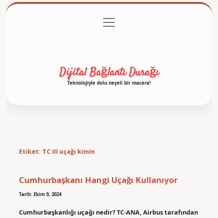
menüyü
Anasayfa
Gizlilik Politikası
Yasal Uyarı
aç
Hakkımızda
Dijital Bağlantı Durağı
Teknolojiyle dolu neşeli bir macera!
Etiket:
TC III uçağı kimin
Cumhurbaşkanı Hangi Uçağı Kullanıyor
Tarih: Ekim 9, 2024
Cumhurbaşkanlığı uçağı nedir? TC-ANA, Airbus tarafından