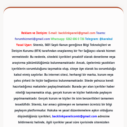
etexper
Reklam ve İletişim:
E-mail:
backlinkpaneli@gmail.com
Teams:
forumhizmeti@gmail.com
Whatsapp: 0262 606 0 726
Telegram: @karabul
Yasal Uyarı:
Sitemiz, 5651 Sayılı Kanun gereğince Bilgi Teknolojileri ve
İletişim Kurumu (BTK) tarafından onaylanmış bir Yer Sağlayıcı olarak hizmet
vermektedir. Bu nedenle, sitedeki içerikleri proaktif olarak denetleme veya
araştırma yükümlülüğümüz bulunmamaktadır. Ancak, üyelerimiz yazdıkları
içeriklerin sorumluluğunu taşımakta olup, siteye üye olarak bu sorumluluğu
kabul etmiş sayılırlar. Bu internet sitesi, herhangi bir marka, kurum veya
şahıs şirketi ile hiçbir bağlantısı bulunmamaktadır. Sitede yalnızca kendi
hazırladığımız makaleler paylaşılmaktadır. Burada yer alan içerikler haber
niteliği taşımamakta olup, gerçek kurum ve kişiler hakkında paylaşım
yapılmamaktadır. Gerçek kurum ve kişiler ile isim benzerlikleri tamamen
tesadüfidir. Sitemiz, kar amacı gütmeyen ve tamamen ücretsiz bir bilgi
paylaşım platformudur. Hukuka ve yasal düzenlemelere aykırı olduğunu
düşündüğünüz içerikleri,
backlinkpanelicomtr@gmail.com
adresine
bildirmeniz halinde, ilgili içerikler yasal süre içerisinde sitemizden