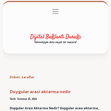
menüyü
Anasayfa
Gizlilik Politikası
Yasal Uyarı
aç
Hakkımızda
Dijital Bağlantı Durağı
Teknolojiyle dolu neşeli bir macera!
Etiket:
taraflar
Duygular arasi aktarma nedir
Tarih: Temmuz 25, 2024
Duygular Arası Aktarma Nedir? Duygular arası aktarma,