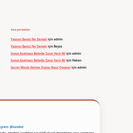
Son yorumlar
Yapının Banisi Ne Demek
için
admin
Yapının Banisi Ne Demek
için
Beyza
Suyun Azalması Bebeğe Zarar Verir Mi
için
admin
Suyun Azalması Bebeğe Zarar Verir Mi
için
Hakan
Secret Words Kelime Oyunu Nasıl Oynanır
için
admin
egram: @karabul