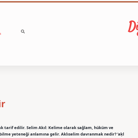
Di
a
ir
ak tarif edilir. Selim Akıl: Kelime olarak sağlam, hüküm ve
ırabilme yeteneği anlamına gelir. Aklıselim davranmak nedir? ‘aḳl