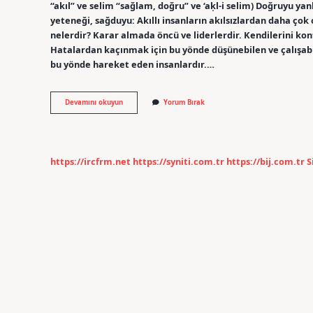
“akıl” ve selim “sağlam, doğru” ve ‘aḳl-i selіm) Doğruyu ya
yeteneği, sağduyu: Akıllı insanların akılsızlardan daha çok 
nelerdir? Karar almada öncü ve liderlerdir. Kendilerini kon
Hatalardan kaçınmak için bu yönde düşünebilen ve çalışabi
bu yönde hareket eden insanlardır.…
Aklı
Devamını okuyun
Yorum Bırak
Selim
Ne
Anlama
Gelir
https://ircfrm.net
https://syniti.com.tr
https://bij.com.tr
S