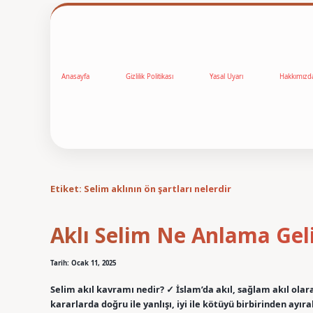
Anasayfa
Gizlilik Politikası
Yasal Uyarı
Hakkımızd
Etiket:
Selim aklının ön şartları nelerdir
Aklı Selim Ne Anlama Gel
Tarih: Ocak 11, 2025
Selim akıl kavramı nedir? ✓ İslam’da akıl, sağlam akıl olar
kararlarda doğru ile yanlışı, iyi ile kötüyü birbirinden ay