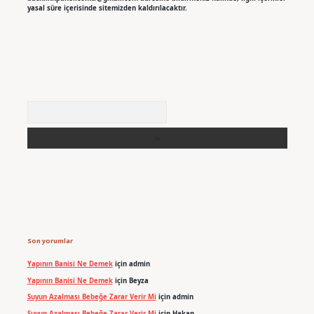
yasal süre içerisinde sitemizden kaldırılacaktır.
Arama
Son yorumlar
Yapının Banisi Ne Demek
için
admin
Yapının Banisi Ne Demek
için
Beyza
Suyun Azalması Bebeğe Zarar Verir Mi
için
admin
Suyun Azalması Bebeğe Zarar Verir Mi
için
Hakan