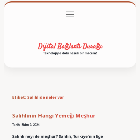
menüyü
Anasayfa
Gizlilik Politikası
Yasal Uyarı
aç
Hakkımızda
Dijital Bağlantı Durağı
Teknolojiyle dolu neşeli bir macera!
Etiket:
Salihlide neler var
Salihlinin Hangi Yemeği Meşhur
Tarih: Ekim 9, 2024
Salihli neyi ile meşhur? Salihli, Türkiye’nin Ege