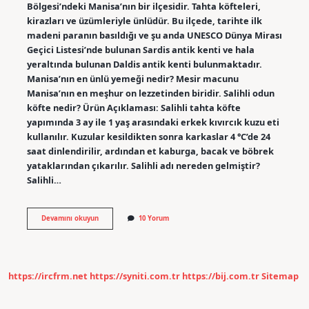
Bölgesi’ndeki Manisa’nın bir ilçesidir. Tahta köfteleri,
kirazları ve üzümleriyle ünlüdür. Bu ilçede, tarihte ilk
madeni paranın basıldığı ve şu anda UNESCO Dünya Mirası
Geçici Listesi’nde bulunan Sardis antik kenti ve hala
yeraltında bulunan Daldis antik kenti bulunmaktadır.
Manisa’nın en ünlü yemeği nedir? Mesir macunu
Manisa’nın en meşhur on lezzetinden biridir. Salihli odun
köfte nedir? Ürün Açıklaması: Salihli tahta köfte
yapımında 3 ay ile 1 yaş arasındaki erkek kıvırcık kuzu eti
kullanılır. Kuzular kesildikten sonra karkaslar 4 °C’de 24
saat dinlendirilir, ardından et kaburga, bacak ve böbrek
yataklarından çıkarılır. Salihli adı nereden gelmiştir?
Salihli…
Salihlinin
Devamını okuyun
10 Yorum
Hangi
Yemeği
Meşhur
https://ircfrm.net
https://syniti.com.tr
https://bij.com.tr
Sitemap