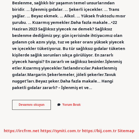
Beslenme, sağlıklı bir yaşamın temel unsurlarından
biridir. … İşlenmiş gıdalar. … Şekerli içecekler. … Trans
yağlar. … Beyaz ekmek. … Alkol. … Yüksek fruktozlu mısır
şurubu. … Kızarmış yemekler.Daha fazla makale…•22
Haziran 2023 Sağlıksız yiyecek ne demek? Sağlıksız
beslenme dediğimiz şey; gün içerisinde ihtiyacımız olan
gıdanın çok azını yiyip, tuz ve şeker oranı yüksek yiyecek
ve içecekler tüketiyoruz. Bu tür sağlıksız gıdalar tüketen
kişilerde sağlık sorunları sıkça görülüyor. En zararlı
yiyecek hangisi? En zararlı ve sağlıksız besinler.İşlenmiş
etler.Kızarmış yiyecekler.Tatlandırıcılar.Paketlenmiş
gıdalar.Margarin.Şekerlemeler, jöleli şekerler.Tavuk
nugget’ları.Beyaz şeker.Daha fazla makale… Hangi
paketli gıdalar zararlı? – İşlenmiş et ve…
Sağlıksız
Devamını okuyun
Yorum Bırak
Ürünler
Nedir
https://ircfrm.net
https://syniti.com.tr
https://bij.com.tr
Sitemap