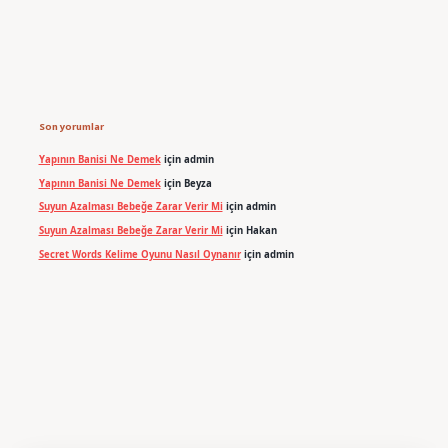
Son yorumlar
Yapının Banisi Ne Demek
için
admin
Yapının Banisi Ne Demek
için
Beyza
Suyun Azalması Bebeğe Zarar Verir Mi
için
admin
Suyun Azalması Bebeğe Zarar Verir Mi
için
Hakan
Secret Words Kelime Oyunu Nasıl Oynanır
için
admin
etexper