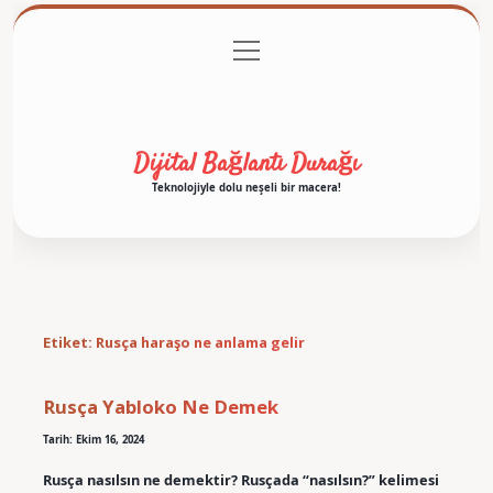
menüyü
Anasayfa
Gizlilik Politikası
Yasal Uyarı
aç
Hakkımızda
Dijital Bağlantı Durağı
Teknolojiyle dolu neşeli bir macera!
Etiket:
Rusça haraşo ne anlama gelir
Rusça Yabloko Ne Demek
Tarih: Ekim 16, 2024
Rusça nasılsın ne demektir? Rusçada “nasılsın?” kelimesi