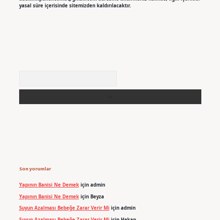
yasal süre içerisinde sitemizden kaldırılacaktır.
Arama
Son yorumlar
Yapının Banisi Ne Demek
için
admin
Yapının Banisi Ne Demek
için
Beyza
Suyun Azalması Bebeğe Zarar Verir Mi
için
admin
Suyun Azalması Bebeğe Zarar Verir Mi
için
Hakan