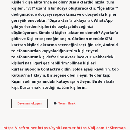
Kişileri dışa aktarınca ne olur? Dışa aktardığınızda, tüm
kişiler . “vcf” uzantılı bir dosya oluşturacaktır. “İçe aktar”
dediğinizde, o dosyayı seçeceksiniz ve o dosyadaki kişiler
geri yüklenecektir. “Dışa aktar”a tıklayarak WhatsApp
gibi yerlerden kişileri de paylaşabileceğinizi
düşünüyorum. Simdeki kişileri aktar ne demek? Ayarlar’a
gidin ve Kişiler seçeneğini seçin. Görünen menüde SIM
karttan kişileri aktarma seçeneğini seçtiğinizde, Android
telefonunuzdan kopyaladığınız tüm kişiler yeni
telefonunuzun kişi defterine aktarılacaktır. Rehberdeki
kişileri nasıl geri getirebilirim? Silinen kişileri
kurtarınGoogle Contacts’a gidin. Solda aşağı kaydırın. Çöp
Kutusu’na tıklayın. Bir seçenek belirleyin. Tek bir kişi:
Kişinin adının yanındaki kutuyu işaretleyin. Birden fazla
kişi: Kurtarmak istediğiniz tüm kişilerin…
Rehberdeki
Devamını okuyun
Yorum Bırak
Kişileri
Dışa
Aktar
Ne
Demek
https://ircfrm.net
https://syniti.com.tr
https://bij.com.tr
Sitemap