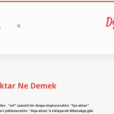
Di
a
 Aktar Ne Demek
ler . “vcf” uzantılı bir dosya oluşturacaktır. “İçe aktar”
geri yüklenecektir. “Dışa aktar”a tıklayarak WhatsApp gibi