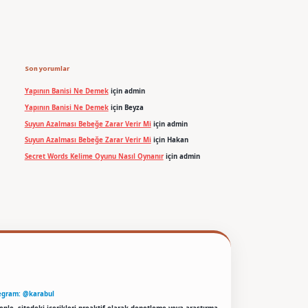
Son yorumlar
Yapının Banisi Ne Demek
için
admin
Yapının Banisi Ne Demek
için
Beyza
Suyun Azalması Bebeğe Zarar Verir Mi
için
admin
Suyun Azalması Bebeğe Zarar Verir Mi
için
Hakan
Secret Words Kelime Oyunu Nasıl Oynanır
için
admin
egram: @karabul