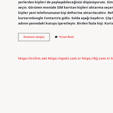
yerlerden kişileri de paylaşabileceğinizi düşünüyorum. Simd
seçin. Görünen menüde SIM karttan kişileri aktarma seçen
kişiler yeni telefonunuzun kişi defterine aktarılacaktır. Rehb
kurtarınGoogle Contacts’a gidin. Solda aşağı kaydırın. Çöp Ku
adının yanındaki kutuyu işaretleyin. Birden fazla kişi: Kur
Rehberdeki
Devamını okuyun
Yorum Bırak
Kişileri
Dışa
Aktar
Ne
Demek
https://ircfrm.net
https://syniti.com.tr
https://bij.com.tr
S