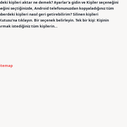
eki kişileri aktar ne demek? Ayarlar’a gidin ve Kişiler seçeneğini
eğini seçtiğinizde, Android telefonunuzdan kopyaladığınız tüm
erdeki kişileri nasıl geri getirebilirim? Silinen kişileri
tusu’na tıklayın. Bir seçenek belirleyin. Tek bir kişi: Kişinin
tarmak istediğiniz tüm kişilerin…
itemap