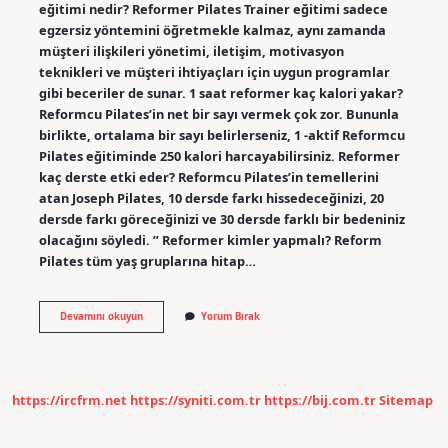
eğitimi nedir? Reformer Pilates Trainer eğitimi sadece
egzersiz yöntemini öğretmekle kalmaz, aynı zamanda
müşteri ilişkileri yönetimi, iletişim, motivasyon
teknikleri ve müşteri ihtiyaçları için uygun programlar
gibi beceriler de sunar. 1 saat reformer kaç kalori yakar?
Reformcu Pilates’in net bir sayı vermek çok zor. Bununla
birlikte, ortalama bir sayı belirlerseniz, 1 -aktif Reformcu
Pilates eğitiminde 250 kalori harcayabilirsiniz. Reformer
kaç derste etki eder? Reformcu Pilates’in temellerini
atan Joseph Pilates, 10 dersde farkı hissedeceğinizi, 20
dersde farkı göreceğinizi ve 30 dersde farklı bir bedeniniz
olacağını söyledi. ” Reformer kimler yapmalı? Reform
Pilates tüm yaş gruplarına hitap…
Reformer
Devamını okuyun
Yorum Bırak
Eğitimi
Ne
Demek
https://ircfrm.net
https://syniti.com.tr
https://bij.com.tr
Sitemap