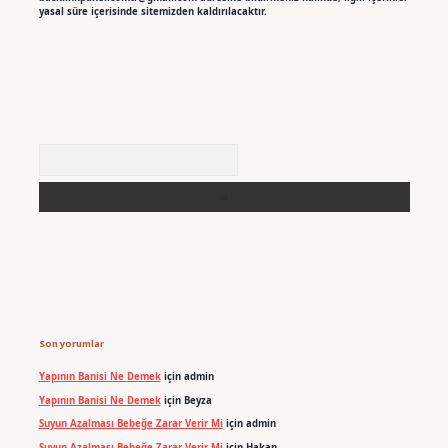
yasal süre içerisinde sitemizden kaldırılacaktır.
Arama
Son yorumlar
Yapının Banisi Ne Demek
için
admin
Yapının Banisi Ne Demek
için
Beyza
Suyun Azalması Bebeğe Zarar Verir Mi
için
admin
Suyun Azalması Bebeğe Zarar Verir Mi
için
Hakan