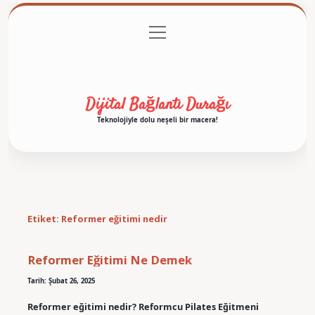
menüyü
Anasayfa
Gizlilik Politikası
Yasal Uyarı
aç
Hakkımızda
Dijital Bağlantı Durağı
Teknolojiyle dolu neşeli bir macera!
Etiket:
Reformer eğitimi nedir
Reformer Eğitimi Ne Demek
Tarih: Şubat 26, 2025
Reformer eğitimi nedir? Reformcu Pilates Eğitmeni