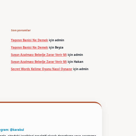
Son yorumlar
Yapının Banisi Ne Demek
için
admin
Yapının Banisi Ne Demek
için
Beyza
Suyun Azalması Bebeğe Zarar Verir Mi
için
admin
Suyun Azalması Bebeğe Zarar Verir Mi
için
Hakan
Secret Words Kelime Oyunu Nasıl Oynanır
için
admin
egram: @karabul