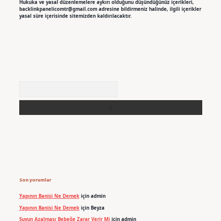
Hukuka ve yasal düzenlemelere aykırı olduğunu düşündüğünüz içerikleri,
backlinkpanelicomtr@gmail.com
adresine bildirmeniz halinde, ilgili içerikler
yasal süre içerisinde sitemizden kaldırılacaktır.
Arama
Son yorumlar
Yapının Banisi Ne Demek
için
admin
Yapının Banisi Ne Demek
için
Beyza
Suyun Azalması Bebeğe Zarar Verir Mi
için
admin