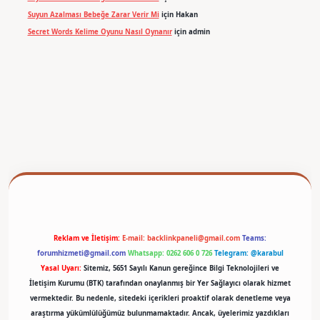
Suyun Azalması Bebeğe Zarar Verir Mi
için
Hakan
Secret Words Kelime Oyunu Nasıl Oynanır
için
admin
betexper
Reklam ve İletişim:
E-mail:
backlinkpaneli@gmail.com
Teams:
forumhizmeti@gmail.com
Whatsapp: 0262 606 0 726
Telegram: @karabul
Yasal Uyarı:
Sitemiz, 5651 Sayılı Kanun gereğince Bilgi Teknolojileri ve
İletişim Kurumu (BTK) tarafından onaylanmış bir Yer Sağlayıcı olarak hizmet
vermektedir. Bu nedenle, sitedeki içerikleri proaktif olarak denetleme veya
araştırma yükümlülüğümüz bulunmamaktadır. Ancak, üyelerimiz yazdıkları