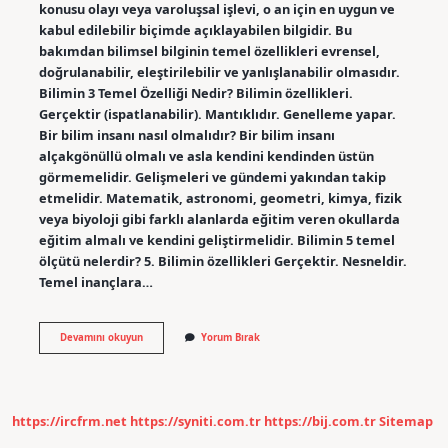
konusu olayı veya varoluşsal işlevi, o an için en uygun ve
kabul edilebilir biçimde açıklayabilen bilgidir. Bu
bakımdan bilimsel bilginin temel özellikleri evrensel,
doğrulanabilir, eleştirilebilir ve yanlışlanabilir olmasıdır.
Bilimin 3 Temel Özelliği Nedir? Bilimin özellikleri.
Gerçektir (ispatlanabilir). Mantıklıdır. Genelleme yapar.
Bir bilim insanı nasıl olmalıdır? Bir bilim insanı
alçakgönüllü olmalı ve asla kendini kendinden üstün
görmemelidir. Gelişmeleri ve gündemi yakından takip
etmelidir. Matematik, astronomi, geometri, kimya, fizik
veya biyoloji gibi farklı alanlarda eğitim veren okullarda
eğitim almalı ve kendini geliştirmelidir. Bilimin 5 temel
ölçütü nelerdir? 5. Bilimin özellikleri Gerçektir. Nesneldir.
Temel inançlara…
Bilim
Devamını okuyun
Yorum Bırak
Nasıl
Olmalıdır
https://ircfrm.net
https://syniti.com.tr
https://bij.com.tr
Sitemap