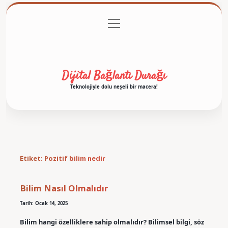
menüyü
Anasayfa
Gizlilik Politikası
Yasal Uyarı
aç
Hakkımızda
Dijital Bağlantı Durağı
Teknolojiyle dolu neşeli bir macera!
Etiket:
Pozitif bilim nedir
Bilim Nasıl Olmalıdır
Tarih: Ocak 14, 2025
Bilim hangi özelliklere sahip olmalıdır? Bilimsel bilgi, söz