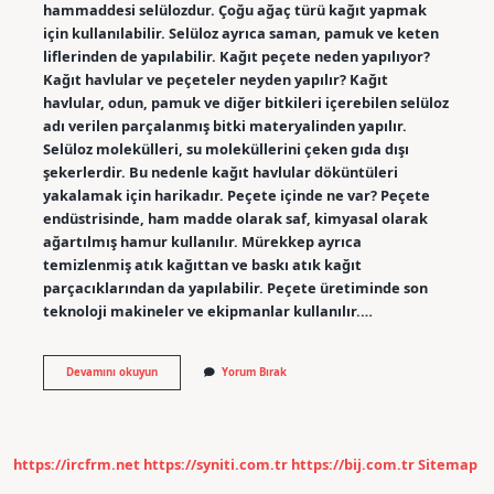
hammaddesi selülozdur. Çoğu ağaç türü kağıt yapmak
için kullanılabilir. Selüloz ayrıca saman, pamuk ve keten
liflerinden de yapılabilir. Kağıt peçete neden yapılıyor?
Kağıt havlular ve peçeteler neyden yapılır? Kağıt
havlular, odun, pamuk ve diğer bitkileri içerebilen selüloz
adı verilen parçalanmış bitki materyalinden yapılır.
Selüloz molekülleri, su moleküllerini çeken gıda dışı
şekerlerdir. Bu nedenle kağıt havlular döküntüleri
yakalamak için harikadır. Peçete içinde ne var? Peçete
endüstrisinde, ham madde olarak saf, kimyasal olarak
ağartılmış hamur kullanılır. Mürekkep ayrıca
temizlenmiş atık kağıttan ve baskı atık kağıt
parçacıklarından da yapılabilir. Peçete üretiminde son
teknoloji makineler ve ekipmanlar kullanılır.…
Peçete
Devamını okuyun
Yorum Bırak
Neden
Yapılır
https://ircfrm.net
https://syniti.com.tr
https://bij.com.tr
Sitemap