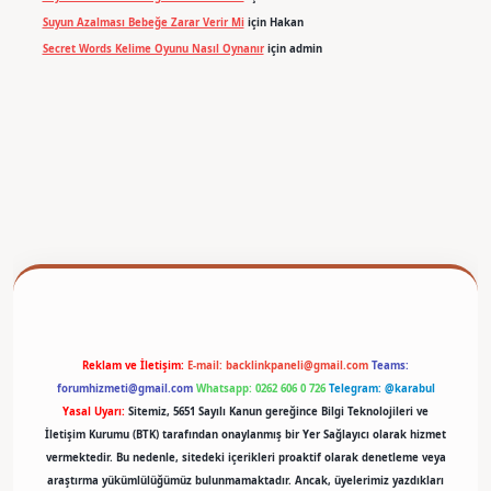
Suyun Azalması Bebeğe Zarar Verir Mi
için
Hakan
Secret Words Kelime Oyunu Nasıl Oynanır
için
admin
betexper
Reklam ve İletişim:
E-mail:
backlinkpaneli@gmail.com
Teams:
forumhizmeti@gmail.com
Whatsapp: 0262 606 0 726
Telegram: @karabul
Yasal Uyarı:
Sitemiz, 5651 Sayılı Kanun gereğince Bilgi Teknolojileri ve
İletişim Kurumu (BTK) tarafından onaylanmış bir Yer Sağlayıcı olarak hizmet
vermektedir. Bu nedenle, sitedeki içerikleri proaktif olarak denetleme veya
araştırma yükümlülüğümüz bulunmamaktadır. Ancak, üyelerimiz yazdıkları