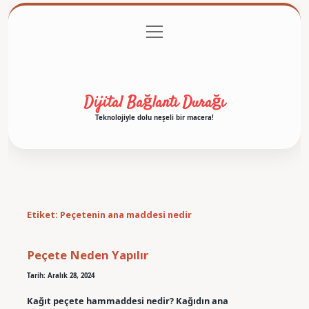
menüyü
Anasayfa
Gizlilik Politikası
Yasal Uyarı
aç
Hakkımızda
Dijital Bağlantı Durağı
Teknolojiyle dolu neşeli bir macera!
Etiket:
Peçetenin ana maddesi nedir
Peçete Neden Yapılır
Tarih: Aralık 28, 2024
Kağıt peçete hammaddesi nedir? Kağıdın ana