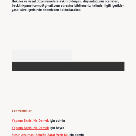
Hukuka ve yasal düzenlemelere aykırı olduğunu düşündüğünüz içerikleri,
backlinkpanelicomtr@gmail.com
adresine bildirmeniz halinde, ilgili içerikler
yasal süre içerisinde sitemizden kaldırılacaktır.
Arama
Son yorumlar
Yapının Banisi Ne Demek
için
admin
Yapının Banisi Ne Demek
için
Beyza
Suyun Azalması Bebeğe Zarar Verir Mi
için
admin