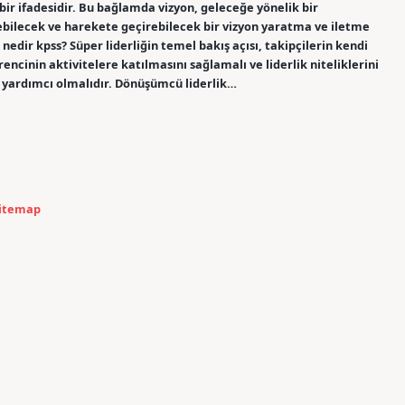
ir ifadesidir. Bu bağlamda vizyon, geleceğe yönelik bir
eyebilecek ve harekete geçirebilecek bir vizyon yaratma ve iletme
 nedir kpss? Süper liderliğin temel bakış açısı, takipçilerin kendi
rencinin aktivitelere katılmasını sağlamalı ve liderlik niteliklerini
 yardımcı olmalıdır. Dönüşümcü liderlik…
itemap