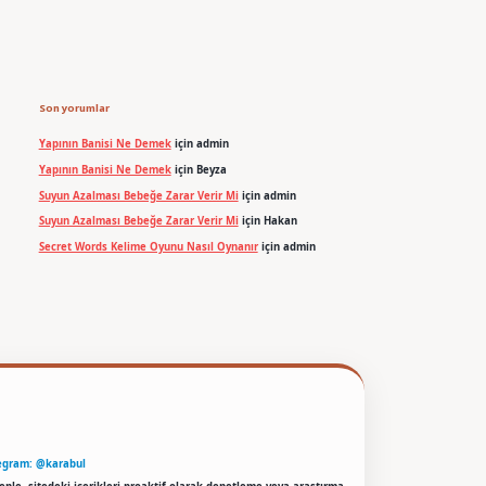
Son yorumlar
Yapının Banisi Ne Demek
için
admin
Yapının Banisi Ne Demek
için
Beyza
Suyun Azalması Bebeğe Zarar Verir Mi
için
admin
Suyun Azalması Bebeğe Zarar Verir Mi
için
Hakan
Secret Words Kelime Oyunu Nasıl Oynanır
için
admin
egram: @karabul