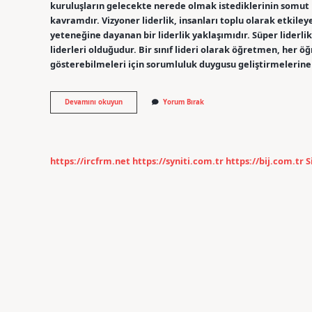
kuruluşların gelecekte nerede olmak istediklerinin somut b
kavramdır. Vizyoner liderlik, insanları toplu olarak etkil
yeteneğine dayanan bir liderlik yaklaşımıdır. Süper liderlik
liderleri olduğudur. Bir sınıf lideri olarak öğretmen, her öğ
gösterebilmeleri için sorumluluk duygusu geliştirmelerine
Liderlik
Devamını okuyun
Yorum Bırak
Türleri
Nelerdir
Kpss
https://ircfrm.net
https://syniti.com.tr
https://bij.com.tr
S