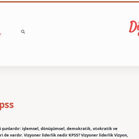
Di
a
Kpss
leri şunlardır: işlemsel, dönüşümsel, demokratik, otokratik ve
ri de vardır. Vizyoner liderlik nedir KPSS? Vizyoner liderlik Vizyon,