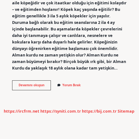
aile köpeğidir ve çok itaatkar olduğu için eğitimi kolaydır
– ve eğitimden hoşlanır! Köpek kaç yaşında eğitilir? Bu
eğitim genellikle 3 ila 5 aylık köpekler için yapılır.
Duruma bağlı olarak bu eğitim seanslarına 2 ila 4 ay
içinde başlanabilir. Bu aşamalarda köpekler çevrelerini
daha iyi tanımaya çalışır ve canlılara, nesnelere ve
kokulara karşı daha duyarlı hale gelirler. Köpeğinizin
dünyayı öğrenirken eğitime başlaması çok önemlidir.
Alman kurdu ne zaman yetişkin olur? Alman Kurdu ne
zaman büyümeyi bırakır? Birçok büyük ırk gibi, bir Alman
Kurdu da yaklaşık 18 aylık olana kadar tam yetişkin…
Alman
Devamını okuyun
Yorum Bırak
Kurdu
Kaç
Yaşında
Eğitilir
https://ircfrm.net
https://syniti.com.tr
https://bij.com.tr
Sitemap