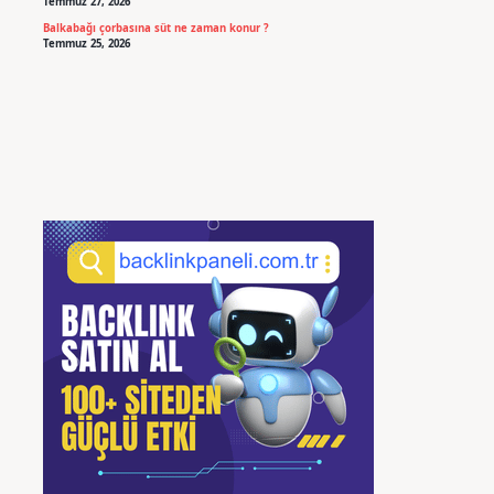
Temmuz 27, 2026
Balkabağı çorbasına süt ne zaman konur ?
Temmuz 25, 2026