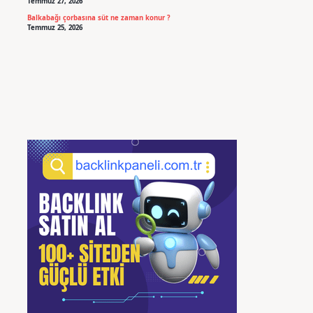
Temmuz 27, 2026
Balkabağı çorbasına süt ne zaman konur ?
Temmuz 25, 2026