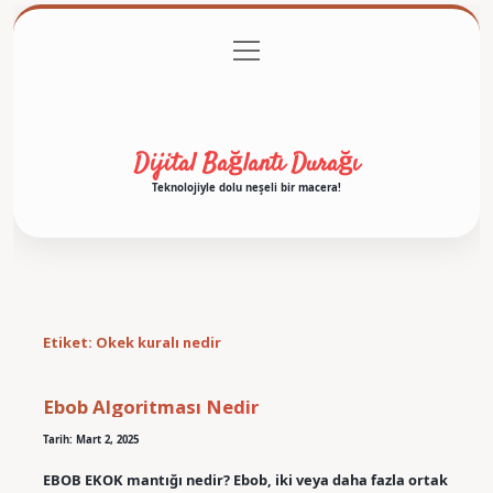
menüyü
Anasayfa
Gizlilik Politikası
Yasal Uyarı
aç
Hakkımızda
Dijital Bağlantı Durağı
Teknolojiyle dolu neşeli bir macera!
Etiket:
Okek kuralı nedir
Ebob Algoritması Nedir
Tarih: Mart 2, 2025
EBOB EKOK mantığı nedir? Ebob, iki veya daha fazla ortak