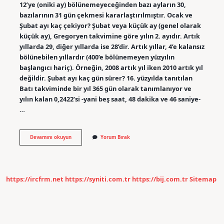
12’ye (oniki ay) bölünemeyeceğinden bazı ayların 30,
bazılarının 31 gün çekmesi kararlaştırılmıştır. Ocak ve
Şubat ayı kaç çekiyor? Şubat veya küçük ay (genel olarak
küçük ay), Gregoryen takvimine göre yılın 2. ayıdır. Artık
yıllarda 29, diğer yıllarda ise 28’dir. Artık yıllar, 4’e kalansız
bölünebilen yıllardır (400’e bölünemeyen yüzyılın
başlangıcı hariç). Örneğin, 2008 artık yıl iken 2010 artık yıl
değildir. Şubat ayı kaç gün sürer? 16. yüzyılda tanıtılan
Batı takviminde bir yıl 365 gün olarak tanımlanıyor ve
yılın kalan 0,2422’si -yani beş saat, 48 dakika ve 46 saniye-
…
Ocak
Devamını okuyun
Yorum Bırak
Ayı
Kaç
Gün
https://ircfrm.net
https://syniti.com.tr
https://bij.com.tr
Sitemap