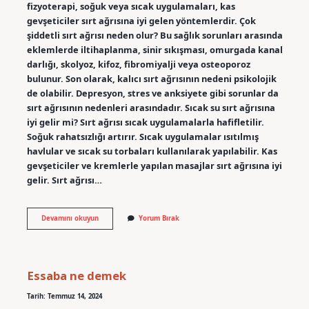
fizyoterapi, soğuk veya sıcak uygulamaları, kas
gevşeticiler sırt ağrısına iyi gelen yöntemlerdir. Çok
şiddetli sırt ağrısı neden olur? Bu sağlık sorunları arasında
eklemlerde iltihaplanma, sinir sıkışması, omurgada kanal
darlığı, skolyoz, kifoz, fibromiyalji veya osteoporoz
bulunur. Son olarak, kalıcı sırt ağrısının nedeni psikolojik
de olabilir. Depresyon, stres ve anksiyete gibi sorunlar da
sırt ağrısının nedenleri arasındadır. Sıcak su sırt ağrısına
iyi gelir mi? Sırt ağrısı sıcak uygulamalarla hafifletilir.
Soğuk rahatsızlığı artırır. Sıcak uygulamalar ısıtılmış
havlular ve sıcak su torbaları kullanılarak yapılabilir. Kas
gevşeticiler ve kremlerle yapılan masajlar sırt ağrısına iyi
gelir. Sırt ağrısı…
Sırt
Devamını okuyun
Yorum Bırak
Ağrısı
Için
Ne
Yapmalı
Essaba ne demek
Tarih: Temmuz 14, 2024