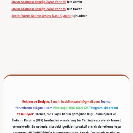
Suyun Azalması Bebeğe Zarar Verir Mi
için
admin
Suyun Azalması Bebeğe Zarar Verir Mi
için
Hakan
Secret Words Kelime Oyunu Nasıl Oynanır
için
admin
etexper
Reklam ve İletişim:
E-mail:
backlinkpaneli@gmail.com
Teams:
forumhizmeti@gmail.com
Whatsapp: 0262 606 0 726
Telegram: @karabul
Yasal Uyarı:
Sitemiz, 5651 Sayılı Kanun gereğince Bilgi Teknolojileri ve
İletişim Kurumu (BTK) tarafından onaylanmış bir Yer Sağlayıcı olarak hizmet
vermektedir. Bu nedenle, sitedeki içerikleri proaktif olarak denetleme veya
araştırma yükümlülüğümüz bulunmamaktadır. Ancak, üyelerimiz yazdıkları