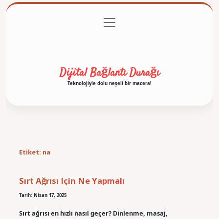
menüyü
Anasayfa
Gizlilik Politikası
Yasal Uyarı
aç
Hakkımızda
Dijital Bağlantı Durağı
Teknolojiyle dolu neşeli bir macera!
Etiket:
na
Sırt Ağrısı Için Ne Yapmalı
Tarih: Nisan 17, 2025
Sırt ağrısı en hızlı nasıl geçer? Dinlenme, masaj,