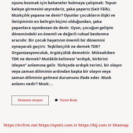
oyunu bozmak için bahaneler bulmaya çalışmak: Topun
kaleye girmesini seyrederiz, şaka yaparız (Sait Fâik).
Mızıkçılık yapana ne denir? Oyunlar çocukların ilişki ve
iletişiminin en belirgin biçimi olduğundan, şaka
yapanlara oyunbozan da denir. Oyun, çocuğun gelişim
dönemindeki en önemli ve değerli ruhsal beslenme
aracıdır. Bir çocuk hayatının önemli bir dönemini
oynayarak geçirir. Teşkilatçılık ne demek TDK?
Organizasyonculuk, örgütçülük demektir. Müteakiben
TDK ne demek? Mutâkib kelimesi “ardışık, birbirini
izleyen” anlamına gelir. Türkçede ardışık terimi, bir olayın
veya zaman diliminin ardından başka bir olayın veya
zaman diliminin gelmesi durumunu ifade eder. Mızık
anlamı nedir? Mızık:…
Mızıkçılık
Devamını okuyun
Yorum Bırak
Nedir
Tdk
https://ircfrm.net
https://syniti.com.tr
https://bij.com.tr
Sitemap