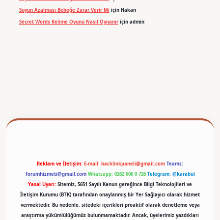
Suyun Azalması Bebeğe Zarar Verir Mi
için
Hakan
Secret Words Kelime Oyunu Nasıl Oynanır
için
admin
betexper
Reklam ve İletişim:
E-mail:
backlinkpaneli@gmail.com
Teams:
forumhizmeti@gmail.com
Whatsapp: 0262 606 0 726
Telegram: @karabul
Yasal Uyarı:
Sitemiz, 5651 Sayılı Kanun gereğince Bilgi Teknolojileri ve
İletişim Kurumu (BTK) tarafından onaylanmış bir Yer Sağlayıcı olarak hizmet
vermektedir. Bu nedenle, sitedeki içerikleri proaktif olarak denetleme veya
araştırma yükümlülüğümüz bulunmamaktadır. Ancak, üyelerimiz yazdıkları