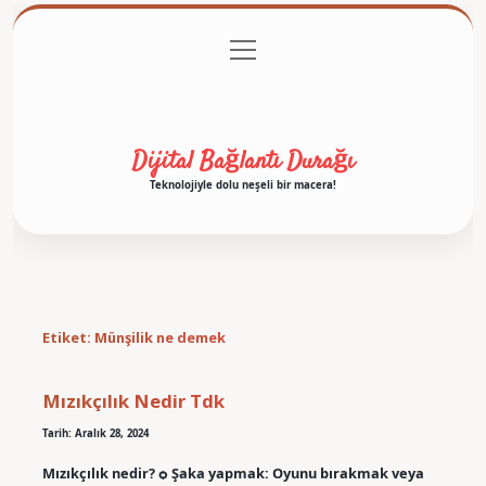
menüyü
Anasayfa
Gizlilik Politikası
Yasal Uyarı
aç
Hakkımızda
Dijital Bağlantı Durağı
Teknolojiyle dolu neşeli bir macera!
Etiket:
Münşilik ne demek
Mızıkçılık Nedir Tdk
Tarih: Aralık 28, 2024
Mızıkçılık nedir? ѻ Şaka yapmak: Oyunu bırakmak veya