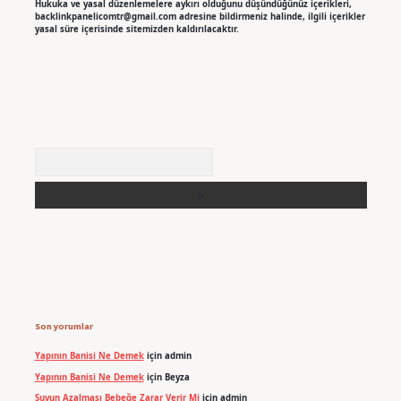
Hukuka ve yasal düzenlemelere aykırı olduğunu düşündüğünüz içerikleri,
backlinkpanelicomtr@gmail.com
adresine bildirmeniz halinde, ilgili içerikler
yasal süre içerisinde sitemizden kaldırılacaktır.
Arama
Son yorumlar
Yapının Banisi Ne Demek
için
admin
Yapının Banisi Ne Demek
için
Beyza
Suyun Azalması Bebeğe Zarar Verir Mi
için
admin