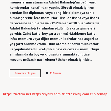
memurlarının atanması Adalet Bakanlığı’na bağlı yargı
komisyonları tarafından yapılır. Görevli olmak için en
azından lise diploması veya dengi bir diplomaya sahip
olmak gerekir. İcra memurları; lise, ön lisans veya lisans
derecesine sahiplerse ve KPSS’den en az 70 puan alırlarsa,
Adalet Bakanlığı tarafından sözlü mülakata girmeleri
gerekir. Zabıt katibi boy şartı var mı? -Mahkeme katibi,
infaz memuru veya diğer memur kadrolarında asgari 35
yaş şartı aranmaktadır. -Tüm atamalar sözlü mülakatlar
ile yapılmaktadır. -Kâtiplik sınavı ve cezaevi memurluğu
alımlarında da boy ve kilo şartı aranmaktadır. Lise
mezunu mübaşir nasıl olunur? Usher olmak için bir…
Mübaşir
Devamını okuyun
13 Yorum
Boy
Şartı
Var
Mı
https://ircfrm.net
https://syniti.com.tr
https://bij.com.tr
Sitemap