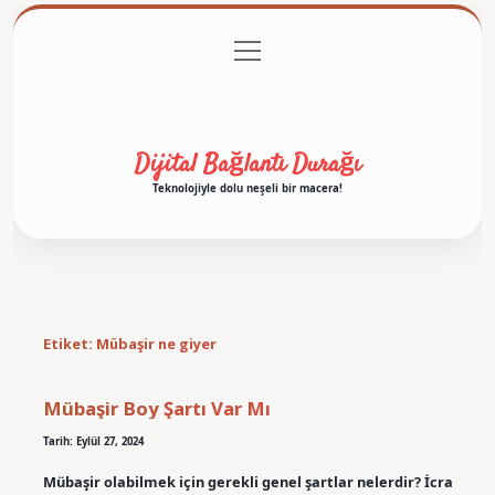
menüyü
Anasayfa
Gizlilik Politikası
Yasal Uyarı
aç
Hakkımızda
Dijital Bağlantı Durağı
Teknolojiyle dolu neşeli bir macera!
Etiket:
Mübaşir ne giyer
Mübaşir Boy Şartı Var Mı
Tarih: Eylül 27, 2024
Mübaşir olabilmek için gerekli genel şartlar nelerdir? İcra