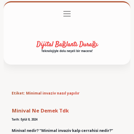
menüyü
Anasayfa
Gizlilik Politikası
Yasal Uyarı
aç
Hakkımızda
Dijital Bağlantı Durağı
Teknolojiyle dolu neşeli bir macera!
Etiket:
Minimal invaziv nasıl yapılır
Minival Ne Demek Tdk
Tarih: Eylül 8, 2024
Minival nedir? “Minimal invaziv kalp cerrahisi nedir?”