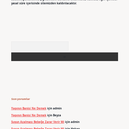
yasal süre içerisinde sitemizden kaldırılacaktır.
Arama
Son yorumlar
Yapının Banisi Ne Demek
için
admin
Yapının Banisi Ne Demek
için
Beyza
Suyun Azalması Bebeğe Zarar Verir Mi
için
admin
Suyun Azalması Bebeğe Zarar Verir Mi
için
Hakan