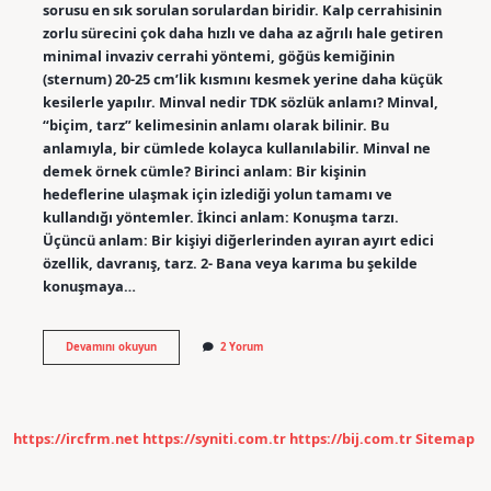
sorusu en sık sorulan sorulardan biridir. Kalp cerrahisinin
zorlu sürecini çok daha hızlı ve daha az ağrılı hale getiren
minimal invaziv cerrahi yöntemi, göğüs kemiğinin
(sternum) 20-25 cm’lik kısmını kesmek yerine daha küçük
kesilerle yapılır. Minval nedir TDK sözlük anlamı? Minval,
“biçim, tarz” kelimesinin anlamı olarak bilinir. Bu
anlamıyla, bir cümlede kolayca kullanılabilir. Minval ne
demek örnek cümle? Birinci anlam: Bir kişinin
hedeflerine ulaşmak için izlediği yolun tamamı ve
kullandığı yöntemler. İkinci anlam: Konuşma tarzı.
Üçüncü anlam: Bir kişiyi diğerlerinden ayıran ayırt edici
özellik, davranış, tarz. 2- Bana veya karıma bu şekilde
konuşmaya…
Minival
Devamını okuyun
2 Yorum
Ne
Demek
Tdk
https://ircfrm.net
https://syniti.com.tr
https://bij.com.tr
Sitemap