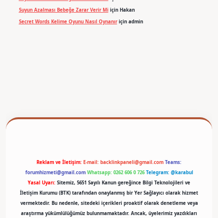
Suyun Azalması Bebeğe Zarar Verir Mi
için
Hakan
Secret Words Kelime Oyunu Nasıl Oynanır
için
admin
betexper
Reklam ve İletişim:
E-mail:
backlinkpaneli@gmail.com
Teams:
forumhizmeti@gmail.com
Whatsapp: 0262 606 0 726
Telegram: @karabul
Yasal Uyarı:
Sitemiz, 5651 Sayılı Kanun gereğince Bilgi Teknolojileri ve
İletişim Kurumu (BTK) tarafından onaylanmış bir Yer Sağlayıcı olarak hizmet
vermektedir. Bu nedenle, sitedeki içerikleri proaktif olarak denetleme veya
araştırma yükümlülüğümüz bulunmamaktadır. Ancak, üyelerimiz yazdıkları