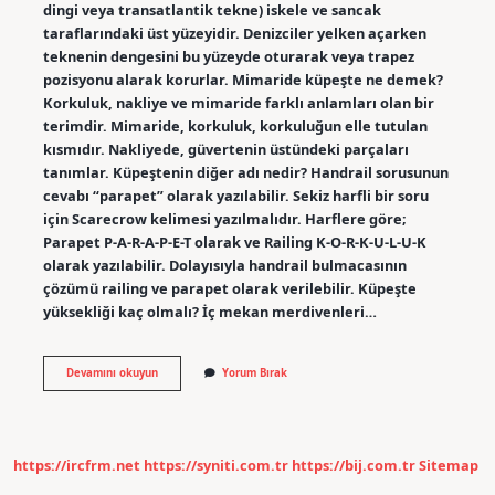
dingi veya transatlantik tekne) iskele ve sancak
taraflarındaki üst yüzeyidir. Denizciler yelken açarken
teknenin dengesini bu yüzeyde oturarak veya trapez
pozisyonu alarak korurlar. Mimaride küpeşte ne demek?
Korkuluk, nakliye ve mimaride farklı anlamları olan bir
terimdir. Mimaride, korkuluk, korkuluğun elle tutulan
kısmıdır. Nakliyede, güvertenin üstündeki parçaları
tanımlar. Küpeştenin diğer adı nedir? Handrail sorusunun
cevabı “parapet” olarak yazılabilir. Sekiz harfli bir soru
için Scarecrow kelimesi yazılmalıdır. Harflere göre;
Parapet P-A-R-A-P-E-T olarak ve Railing K-O-R-K-U-L-U-K
olarak yazılabilir. Dolayısıyla handrail bulmacasının
çözümü railing ve parapet olarak verilebilir. Küpeşte
yüksekliği kaç olmalı? İç mekan merdivenleri…
Küpeşte
Devamını okuyun
Yorum Bırak
Inşaat
Nedir
https://ircfrm.net
https://syniti.com.tr
https://bij.com.tr
Sitemap