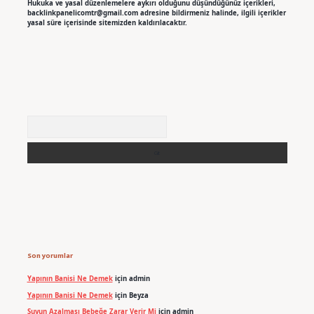
Hukuka ve yasal düzenlemelere aykırı olduğunu düşündüğünüz içerikleri,
backlinkpanelicomtr@gmail.com
adresine bildirmeniz halinde, ilgili içerikler
yasal süre içerisinde sitemizden kaldırılacaktır.
Arama
Son yorumlar
Yapının Banisi Ne Demek
için
admin
Yapının Banisi Ne Demek
için
Beyza
Suyun Azalması Bebeğe Zarar Verir Mi
için
admin