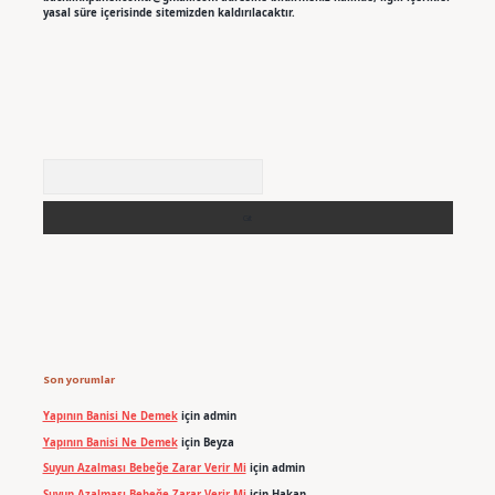
yasal süre içerisinde sitemizden kaldırılacaktır.
Arama
Son yorumlar
Yapının Banisi Ne Demek
için
admin
Yapının Banisi Ne Demek
için
Beyza
Suyun Azalması Bebeğe Zarar Verir Mi
için
admin
Suyun Azalması Bebeğe Zarar Verir Mi
için
Hakan