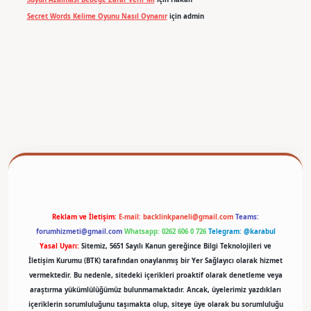
Secret Words Kelime Oyunu Nasıl Oynanır
için
admin
exper
Reklam ve İletişim:
E-mail:
backlinkpaneli@gmail.com
Teams:
forumhizmeti@gmail.com
Whatsapp: 0262 606 0 726
Telegram: @karabul
Yasal Uyarı:
Sitemiz, 5651 Sayılı Kanun gereğince Bilgi Teknolojileri ve
İletişim Kurumu (BTK) tarafından onaylanmış bir Yer Sağlayıcı olarak hizmet
vermektedir. Bu nedenle, sitedeki içerikleri proaktif olarak denetleme veya
araştırma yükümlülüğümüz bulunmamaktadır. Ancak, üyelerimiz yazdıkları
içeriklerin sorumluluğunu taşımakta olup, siteye üye olarak bu sorumluluğu