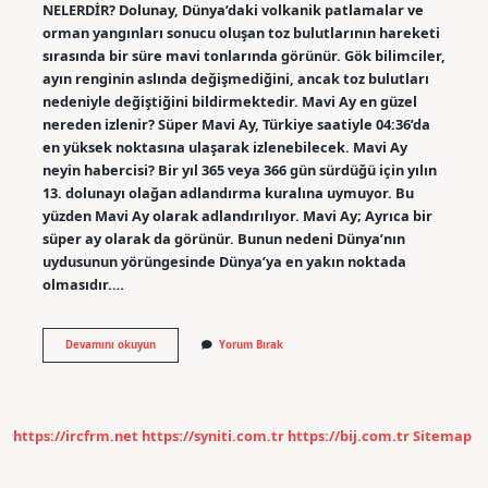
NELERDİR? Dolunay, Dünya’daki volkanik patlamalar ve
orman yangınları sonucu oluşan toz bulutlarının hareketi
sırasında bir süre mavi tonlarında görünür. Gök bilimciler,
ayın renginin aslında değişmediğini, ancak toz bulutları
nedeniyle değiştiğini bildirmektedir. Mavi Ay en güzel
nereden izlenir? Süper Mavi Ay, Türkiye saatiyle 04:36’da
en yüksek noktasına ulaşarak izlenebilecek. Mavi Ay
neyin habercisi? Bir yıl 365 veya 366 gün sürdüğü için yılın
13. dolunayı olağan adlandırma kuralına uymuyor. Bu
yüzden Mavi Ay olarak adlandırılıyor. Mavi Ay; Ayrıca bir
süper ay olarak da görünür. Bunun nedeni Dünya’nın
uydusunun yörüngesinde Dünya’ya en yakın noktada
olmasıdır.…
Mavi
Devamını okuyun
Yorum Bırak
Ay
Nasil
Görünür
https://ircfrm.net
https://syniti.com.tr
https://bij.com.tr
Sitemap