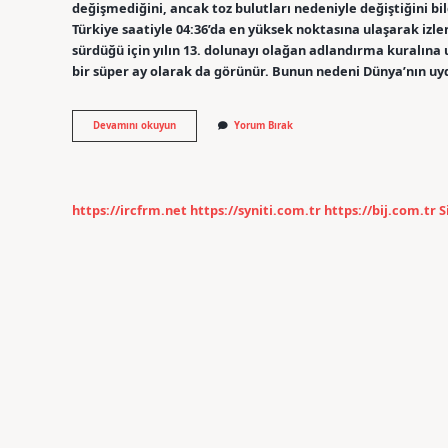
değişmediğini, ancak toz bulutları nedeniyle değiştiğini bi
Türkiye saatiyle 04:36’da en yüksek noktasına ulaşarak izle
sürdüğü için yılın 13. dolunayı olağan adlandırma kuralına
bir süper ay olarak da görünür. Bunun nedeni Dünya’nın u
Mavi
Devamını okuyun
Yorum Bırak
Ay
Nasil
Görünür
https://ircfrm.net
https://syniti.com.tr
https://bij.com.tr
S