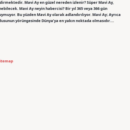
ldirmektedir. Mavi Ay en güzel nereden izlenir? Süper Mavi Ay,
nebilecek. Mavi Ay neyin habercisi? Bir yıl 365 veya 366 gün
 uymuyor. Bu yüzden Mavi Ay olarak adlandırılıyor. Mavi Ay; Ayrıca
ydusunun yörüngesinde Dünya’ya en yakın noktada olmasıdır.…
itemap