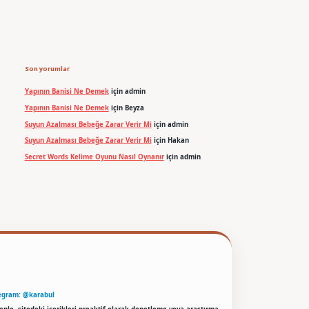
Son yorumlar
Yapının Banisi Ne Demek
için
admin
Yapının Banisi Ne Demek
için
Beyza
Suyun Azalması Bebeğe Zarar Verir Mi
için
admin
Suyun Azalması Bebeğe Zarar Verir Mi
için
Hakan
Secret Words Kelime Oyunu Nasıl Oynanır
için
admin
egram: @karabul