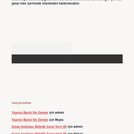
yasal süre içerisinde sitemizden kaldırılacaktır.
Arama
Son yorumlar
Yapının Banisi Ne Demek
için
admin
Yapının Banisi Ne Demek
için
Beyza
Suyun Azalması Bebeğe Zarar Verir Mi
için
admin
Suyun Azalması Bebeğe Zarar Verir Mi
için
Hakan