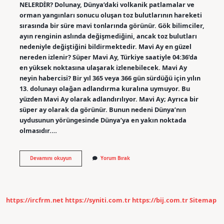
NELERDİR? Dolunay, Dünya’daki volkanik patlamalar ve
orman yangınları sonucu oluşan toz bulutlarının hareketi
sırasında bir süre mavi tonlarında görünür. Gök bilimciler,
ayın renginin aslında değişmediğini, ancak toz bulutları
nedeniyle değiştiğini bildirmektedir. Mavi Ay en güzel
nereden izlenir? Süper Mavi Ay, Türkiye saatiyle 04:36’da
en yüksek noktasına ulaşarak izlenebilecek. Mavi Ay
neyin habercisi? Bir yıl 365 veya 366 gün sürdüğü için yılın
13. dolunayı olağan adlandırma kuralına uymuyor. Bu
yüzden Mavi Ay olarak adlandırılıyor. Mavi Ay; Ayrıca bir
süper ay olarak da görünür. Bunun nedeni Dünya’nın
uydusunun yörüngesinde Dünya’ya en yakın noktada
olmasıdır.…
Mavi
Devamını okuyun
Yorum Bırak
Ay
Nasil
Görünür
https://ircfrm.net
https://syniti.com.tr
https://bij.com.tr
Sitemap