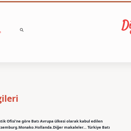
Di
a
ileri
stik Ofisi’ne göre Batı Avrupa ülkesi olarak kabul edilen
ksemburg.Monako.Hollanda.Diğer makaleler… Türkiye Batı