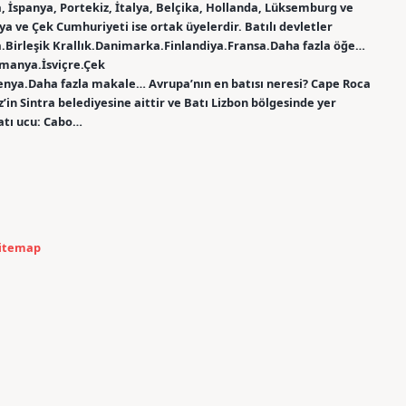
, İspanya, Portekiz, İtalya, Belçika, Hollanda, Lüksemburg ve
ya ve Çek Cumhuriyeti ise ortak üyelerdir. Batılı devletler
.Birleşik Krallık.Danimarka.Finlandiya.Fransa.Daha fazla öğe…
Almanya.İsviçre.Çek
nya.Daha fazla makale… Avrupa’nın en batısı neresi? Cape Roca
’in Sintra belediyesine aittir ve Batı Lizbon bölgesinde yer
batı ucu: Cabo…
itemap