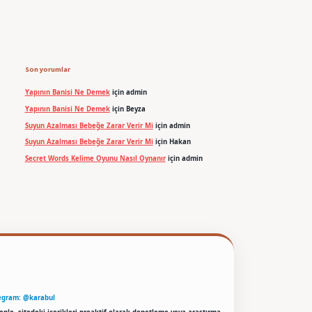
Son yorumlar
Yapının Banisi Ne Demek
için
admin
Yapının Banisi Ne Demek
için
Beyza
Suyun Azalması Bebeğe Zarar Verir Mi
için
admin
Suyun Azalması Bebeğe Zarar Verir Mi
için
Hakan
Secret Words Kelime Oyunu Nasıl Oynanır
için
admin
egram: @karabul