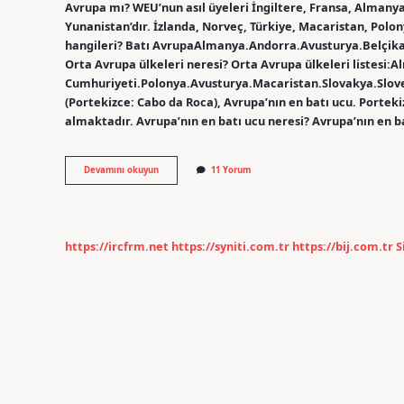
Avrupa mı? WEU’nun asıl üyeleri İngiltere, Fransa, Almanya
Yunanistan’dır. İzlanda, Norveç, Türkiye, Macaristan, Polon
hangileri? Batı AvrupaAlmanya.Andorra.Avusturya.Belçika
Orta Avrupa ülkeleri neresi? Orta Avrupa ülkeleri listesi:
Cumhuriyeti.Polonya.Avusturya.Macaristan.Slovakya.Slove
(Portekizce: Cabo da Roca), Avrupa’nın en batı ucu. Portekiz
almaktadır. Avrupa’nın en batı ucu neresi? Avrupa’nın en 
Batı
Devamını okuyun
11 Yorum
Avrupa
Ülkeleri
Hangileri
https://ircfrm.net
https://syniti.com.tr
https://bij.com.tr
S