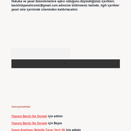
Hukuka ve yasal düzenlemelere aykırı olduğunu düşündüğünüz içerikleri,
backlinkpanelicomtr@gmail.com
adresine bildirmeniz halinde, ilgili içerikler
yasal süre içerisinde sitemizden kaldırılacaktır.
Arama
Son yorumlar
Yapının Banisi Ne Demek
için
admin
Yapının Banisi Ne Demek
için
Beyza
Suyun Azalması Bebeğe Zarar Verir Mi
için
admin