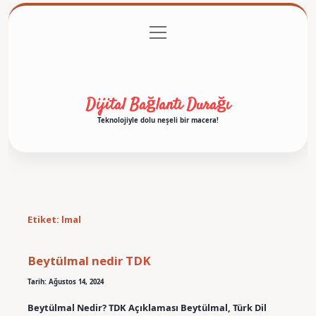
menüyü
Anasayfa
Gizlilik Politikası
Yasal Uyarı
aç
Hakkımızda
Dijital Bağlantı Durağı
Teknolojiyle dolu neşeli bir macera!
Etiket:
lmal
Beytülmal nedir TDK
Tarih: Ağustos 14, 2024
Beytülmal Nedir? TDK Açıklaması Beytülmal, Türk Dil