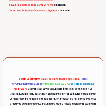
Suyun Azalması Bebeğe Zarar Verir Mi
için
Hakan
Secret Words Kelime Oyunu Nasıl Oynanır
için
admin
betexper
Reklam ve İletişim:
E-mail:
backlinkpaneli@gmail.com
Teams:
forumhizmeti@gmail.com
Whatsapp: 0262 606 0 726
Telegram: @karabul
Yasal Uyarı:
Sitemiz, 5651 Sayılı Kanun gereğince Bilgi Teknolojileri ve
İletişim Kurumu (BTK) tarafından onaylanmış bir Yer Sağlayıcı olarak hizmet
vermektedir. Bu nedenle, sitedeki içerikleri proaktif olarak denetleme veya
araştırma yükümlülüğümüz bulunmamaktadır. Ancak, üyelerimiz yazdıkları