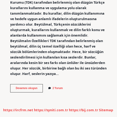
Kurumu (TDK) tarafından belirlenmiş olan düzgün Türkçe
kurallarını kullanma ve uygulama yolu olarak
tanımlanmaktadır. Bu kurallar, dilin düzgün kullanımına
ve hedefe uygun anlamlı ifadelerin oluşturulmasına
yardımcı olur. Beytülmal, Türkçenin sözcüklerini
oluşturmak, kurallarını kullanmak ve dilin farklı konu ve
alanlarda kullanımını sağlamak için önemlidir.
Beytülmalın Özellikleri TDK tarafından belirlenmiş olan
beytülmal, dilin üç temel özelliği olan hece, harf ve
sözcük bölümlerinden oluşmaktadır. Hece, bir sözcüğün
seslendirilmesi için kullanılan kısa seslerdir. Bunlar,
aralarında kesin bir ses farkı olan ünlüler ile ünsüzlerden
oluşur. Her sözcük, birbirine bağlı olan bu iki ses türünden
oluşur. Harf, seslerin yazıya…
Beytülmal
Devamını okuyun
2 Yorum
nedir
TDK
https://ircfrm.net
https://syniti.com.tr
https://bij.com.tr
Sitemap