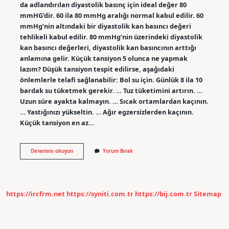
da adlandırılan diyastolik basınç için ideal değer 80
mmHG’dir. 60 ila 80 mmHg aralığı normal kabul edilir. 60
mmHg’nin altındaki bir diyastolik kan basıncı değeri
tehlikeli kabul edilir. 80 mmHg’nin üzerindeki diyastolik
kan basıncı değerleri, diyastolik kan basıncının arttığı
anlamına gelir. Küçük tansiyon 5 olunca ne yapmak
lazım? Düşük tansiyon tespit edilirse, aşağıdaki
önlemlerle telafi sağlanabilir: Bol su için. Günlük 8 ila 10
bardak su tüketmek gerekir. … Tuz tüketimini artırın. …
Uzun süre ayakta kalmayın. … Sıcak ortamlardan kaçının.
… Yastığınızı yükseltin. … Ağır egzersizlerden kaçının.
Küçük tansiyon en az…
Küçük
Devamını okuyun
Yorum Bırak
Tansiyon
50
Normal
Mi
https://ircfrm.net
https://syniti.com.tr
https://bij.com.tr
Sitemap