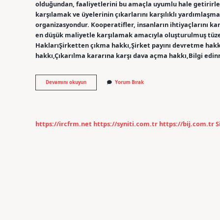
olduğundan, faaliyetlerini bu amaçla uyumlu hale getirirler
karşılamak ve üyelerinin çıkarlarını karşılıklı yardımla
organizasyondur. Kooperatifler, insanların ihtiyaçlarını 
en düşük maliyetle karşılamak amacıyla oluşturulmuş tüzel 
HaklarıŞirketten çıkma hakkı,Şirket payını devretme hakkı
hakkı,Çıkarılma kararına karşı dava açma hakkı,Bilgi edi
Kooperatifin
Devamını okuyun
Yorum Bırak
Özellikleri
Nelerdir
https://ircfrm.net
https://syniti.com.tr
https://bij.com.tr
S