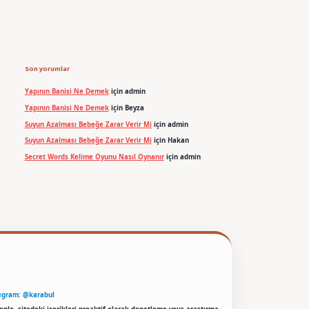
Son yorumlar
Yapının Banisi Ne Demek
için
admin
Yapının Banisi Ne Demek
için
Beyza
Suyun Azalması Bebeğe Zarar Verir Mi
için
admin
Suyun Azalması Bebeğe Zarar Verir Mi
için
Hakan
Secret Words Kelime Oyunu Nasıl Oynanır
için
admin
egram: @karabul