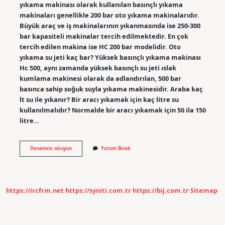
yıkama makinası olarak kullanılan basınçlı yıkama
makinaları genellikle 200 bar oto yıkama makinalarıdır.
Büyük araç ve iş makinalarının yıkanmasında ise 250-300
bar kapasiteli makinalar tercih edilmektedir. En çok
tercih edilen makina ise HC 200 bar modelidir. Oto
yıkama su jeti kaç bar? Yüksek basınçlı yıkama makinası
Hc 500, aynı zamanda yüksek basınçlı su jeti ıslak
kumlama makinesi olarak da adlandırılan, 500 bar
basınca sahip soğuk suyla yıkama makinesidir. Araba kaç
lt su ile yıkanır? Bir aracı yıkamak için kaç litre su
kullanılmalıdır? Normalde bir aracı yıkamak için 50 ila 150
litre…
Araba
Devamını okuyun
Yorum Bırak
Kaç
Bar
Su
Ile
Yıkanır
https://ircfrm.net
https://syniti.com.tr
https://bij.com.tr
Sitemap