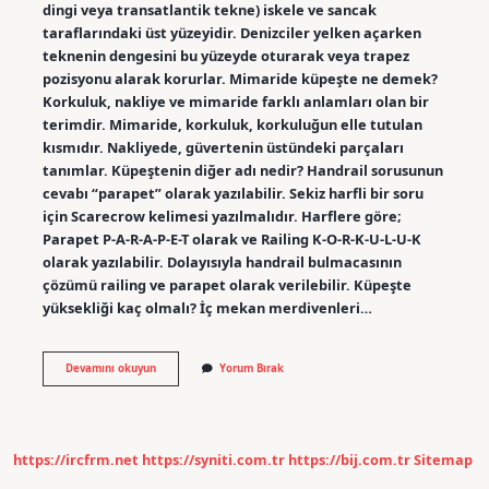
dingi veya transatlantik tekne) iskele ve sancak
taraflarındaki üst yüzeyidir. Denizciler yelken açarken
teknenin dengesini bu yüzeyde oturarak veya trapez
pozisyonu alarak korurlar. Mimaride küpeşte ne demek?
Korkuluk, nakliye ve mimaride farklı anlamları olan bir
terimdir. Mimaride, korkuluk, korkuluğun elle tutulan
kısmıdır. Nakliyede, güvertenin üstündeki parçaları
tanımlar. Küpeştenin diğer adı nedir? Handrail sorusunun
cevabı “parapet” olarak yazılabilir. Sekiz harfli bir soru
için Scarecrow kelimesi yazılmalıdır. Harflere göre;
Parapet P-A-R-A-P-E-T olarak ve Railing K-O-R-K-U-L-U-K
olarak yazılabilir. Dolayısıyla handrail bulmacasının
çözümü railing ve parapet olarak verilebilir. Küpeşte
yüksekliği kaç olmalı? İç mekan merdivenleri…
Küpeşte
Devamını okuyun
Yorum Bırak
Inşaat
Nedir
https://ircfrm.net
https://syniti.com.tr
https://bij.com.tr
Sitemap