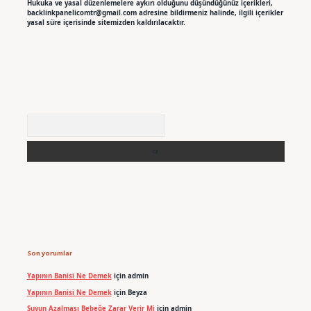
Hukuka ve yasal düzenlemelere aykırı olduğunu düşündüğünüz içerikleri,
backlinkpanelicomtr@gmail.com
adresine bildirmeniz halinde, ilgili içerikler
yasal süre içerisinde sitemizden kaldırılacaktır.
Arama
Son yorumlar
Yapının Banisi Ne Demek
için
admin
Yapının Banisi Ne Demek
için
Beyza
Suyun Azalması Bebeğe Zarar Verir Mi
için
admin