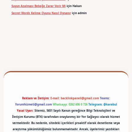
Suyun Azalması Bebeğe Zarar Verir Mi
için
Hakan
Secret Words Kelime Oyunu Nasıl Oynanır
için
admin
betexper
Reklam ve İletişim:
E-mail:
backlinkpaneli@gmail.com
Teams:
forumhizmeti@gmail.com
Whatsapp: 0262 606 0 726
Telegram: @karabul
Yasal Uyarı:
Sitemiz, 5651 Sayılı Kanun gereğince Bilgi Teknolojileri ve
İletişim Kurumu (BTK) tarafından onaylanmış bir Yer Sağlayıcı olarak hizmet
vermektedir. Bu nedenle, sitedeki içerikleri proaktif olarak denetleme veya
araştırma yükümlülüğümüz bulunmamaktadır. Ancak, üyelerimiz yazdıkları