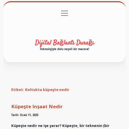
menüyü
Anasayfa
Gizlilik Politikası
Yasal Uyarı
aç
Hakkımızda
Dijital Bağlantı Durağı
Teknolojiyle dolu neşeli bir macera!
Etiket:
Koltukta küpeşte nedir
Küpeşte Inşaat Nedir
Tarih: Ocak 11, 2025
Küpeşte nedir ne işe yarar? Küpeşte, bir teknenin (bir