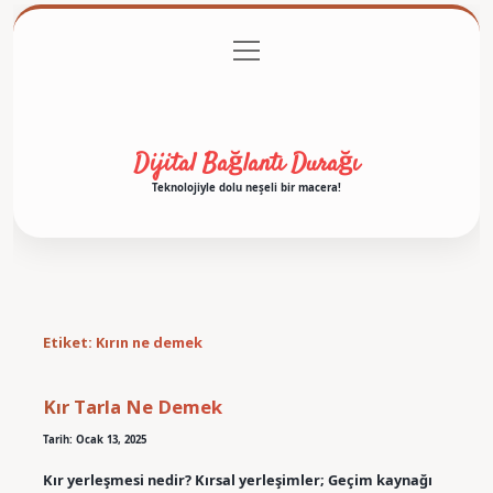
menüyü
Anasayfa
Gizlilik Politikası
Yasal Uyarı
aç
Hakkımızda
Dijital Bağlantı Durağı
Teknolojiyle dolu neşeli bir macera!
Etiket:
Kırın ne demek
Kır Tarla Ne Demek
Tarih: Ocak 13, 2025
Kır yerleşmesi nedir? Kırsal yerleşimler; Geçim kaynağı