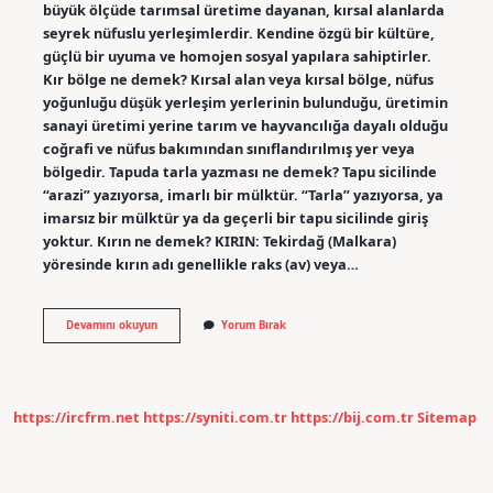
büyük ölçüde tarımsal üretime dayanan, kırsal alanlarda
seyrek nüfuslu yerleşimlerdir. Kendine özgü bir kültüre,
güçlü bir uyuma ve homojen sosyal yapılara sahiptirler.
Kır bölge ne demek? Kırsal alan veya kırsal bölge, nüfus
yoğunluğu düşük yerleşim yerlerinin bulunduğu, üretimin
sanayi üretimi yerine tarım ve hayvancılığa dayalı olduğu
coğrafi ve nüfus bakımından sınıflandırılmış yer veya
bölgedir. Tapuda tarla yazması ne demek? Tapu sicilinde
“arazi” yazıyorsa, imarlı bir mülktür. “Tarla” yazıyorsa, ya
imarsız bir mülktür ya da geçerli bir tapu sicilinde giriş
yoktur. Kırın ne demek? KIRIN: Tekirdağ (Malkara)
yöresinde kırın adı genellikle raks (av) veya…
Kır
Devamını okuyun
Yorum Bırak
Tarla
Ne
Demek
https://ircfrm.net
https://syniti.com.tr
https://bij.com.tr
Sitemap