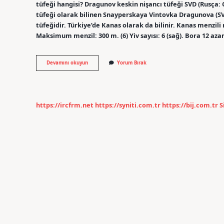
tüfeği hangisi? Dragunov keskin nişancı tüfeği SVD (Rusç
tüfeği olarak bilinen Snayperskaya Vintovka Dragunova (SVD
tüfeğidir. Türkiye’de Kanas olarak da bilinir. Kanas menzili n
Maksimum menzil: 300 m. (6) Yiv sayısı: 6 (sağ). Bora 12 az
Sniper
Devamını okuyun
Yorum Bırak
Menzili
Kaç
Km
https://ircfrm.net
https://syniti.com.tr
https://bij.com.tr
S