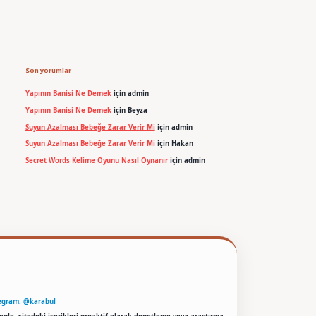
Son yorumlar
Yapının Banisi Ne Demek
için
admin
Yapının Banisi Ne Demek
için
Beyza
Suyun Azalması Bebeğe Zarar Verir Mi
için
admin
Suyun Azalması Bebeğe Zarar Verir Mi
için
Hakan
Secret Words Kelime Oyunu Nasıl Oynanır
için
admin
egram: @karabul