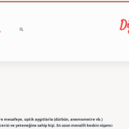
Di
a
re mesafeye, optik aygıtlarla (dürbün, anemometre vb.)
erisi ve yeteneğine sahip kişi. En uzun menzilli keskin nişancı