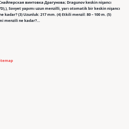
a: Снайперская винтовка Драгунова; Dragunov keskin nişancı
),), Sovyet yapımı uzun menzilli, yarı otomatik bir keskin nişancı
e kadar? (3) Uzunluk: 217 mm. (4) Etkili menzil: 80 – 100 m. (5)
ami menzili ne kadar?…
itemap