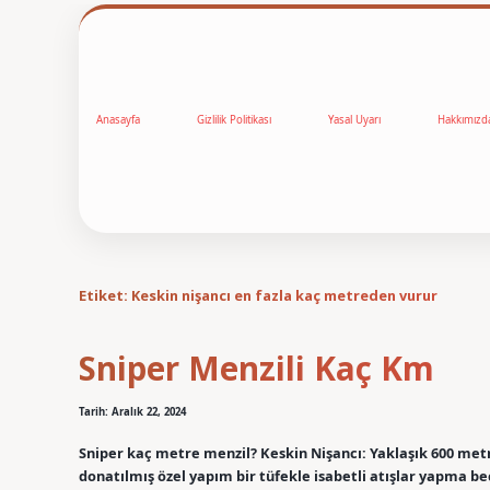
Anasayfa
Gizlilik Politikası
Yasal Uyarı
Hakkımızd
Etiket:
Keskin nişancı en fazla kaç metreden vurur
Sniper Menzili Kaç Km
Tarih: Aralık 22, 2024
Sniper kaç metre menzil? Keskin Nişancı: Yaklaşık 600 met
donatılmış özel yapım bir tüfekle isabetli atışlar yapma bec