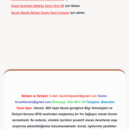
Suyun Azalması Bebeğe Zarar Verir Mi
için
Hakan
Secret Words Kelime Oyunu Nasıl Oynanır
için
admin
betexper
Reklam ve İletişim:
E-mail:
backlinkpaneli@gmail.com
Teams:
forumhizmeti@gmail.com
Whatsapp: 0262 606 0 726
Telegram: @karabul
Yasal Uyarı:
Sitemiz, 5651 Sayılı Kanun gereğince Bilgi Teknolojileri ve
İletişim Kurumu (BTK) tarafından onaylanmış bir Yer Sağlayıcı olarak hizmet
vermektedir. Bu nedenle, sitedeki içerikleri proaktif olarak denetleme veya
araştırma yükümlülüğümüz bulunmamaktadır. Ancak, üyelerimiz yazdıkları