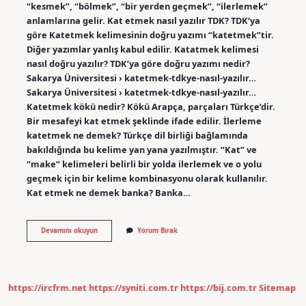
“kesmek”, “bölmek”, “bir yerden geçmek”, “ilerlemek”
anlamlarına gelir. Kat etmek nasıl yazılır TDK? TDK’ya
göre Katetmek kelimesinin doğru yazımı “katetmek”tir.
Diğer yazımlar yanlış kabul edilir. Katatmek kelimesi
nasıl doğru yazılır? TDK’ya göre doğru yazımı nedir?
Sakarya Üniversitesi › katetmek-tdkye-nasıl-yazılır…
Sakarya Üniversitesi › katetmek-tdkye-nasıl-yazılır…
Katetmek kökü nedir? Kökü Arapça, parçaları Türkçe’dir.
Bir mesafeyi kat etmek şeklinde ifade edilir. İlerleme
katetmek ne demek? Türkçe dil birliği bağlamında
bakıldığında bu kelime yan yana yazılmıştır. “Kat” ve
“make” kelimeleri belirli bir yolda ilerlemek ve o yolu
geçmek için bir kelime kombinasyonu olarak kullanılır.
Kat etmek ne demek banka? Banka…
Kat
Devamını okuyun
Yorum Bırak
Etmek
Ne
Demek
Tdk
https://ircfrm.net
https://syniti.com.tr
https://bij.com.tr
Sitemap