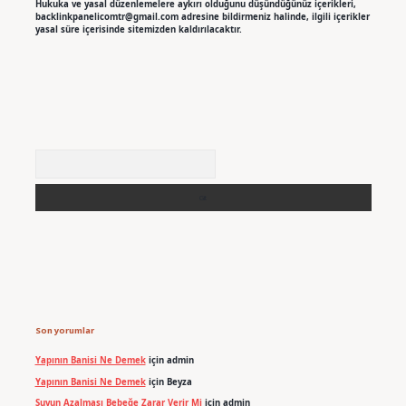
Hukuka ve yasal düzenlemelere aykırı olduğunu düşündüğünüz içerikleri,
backlinkpanelicomtr@gmail.com
adresine bildirmeniz halinde, ilgili içerikler
yasal süre içerisinde sitemizden kaldırılacaktır.
Arama
Son yorumlar
Yapının Banisi Ne Demek
için
admin
Yapının Banisi Ne Demek
için
Beyza
Suyun Azalması Bebeğe Zarar Verir Mi
için
admin