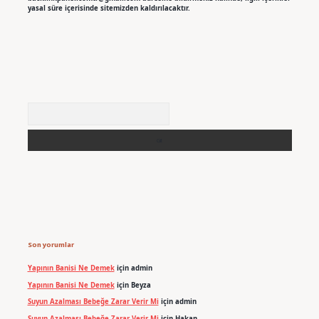
yasal süre içerisinde sitemizden kaldırılacaktır.
Arama
Son yorumlar
Yapının Banisi Ne Demek
için
admin
Yapının Banisi Ne Demek
için
Beyza
Suyun Azalması Bebeğe Zarar Verir Mi
için
admin
Suyun Azalması Bebeğe Zarar Verir Mi
için
Hakan