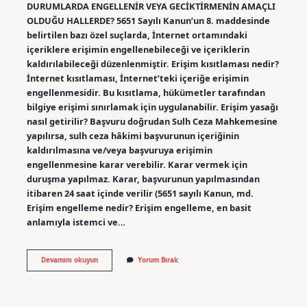
DURUMLARDA ENGELLENİR VEYA GECİKTİRMENİN AMAÇLI
OLDUĞU HALLERDE? 5651 Sayılı Kanun’un 8. maddesinde
belirtilen bazı özel suçlarda, İnternet ortamındaki
içeriklere erişimin engellenebileceği ve içeriklerin
kaldırılabileceği düzenlenmiştir. Erişim kısıtlaması nedir?
İnternet kısıtlaması, İnternet’teki içeriğe erişimin
engellenmesidir. Bu kısıtlama, hükümetler tarafından
bilgiye erişimi sınırlamak için uygulanabilir. Erişim yasağı
nasıl getirilir? Başvuru doğrudan Sulh Ceza Mahkemesine
yapılırsa, sulh ceza hâkimi başvurunun içeriğinin
kaldırılmasına ve/veya başvuruya erişimin
engellenmesine karar verebilir. Karar vermek için
duruşma yapılmaz. Karar, başvurunun yapılmasından
itibaren 24 saat içinde verilir (5651 sayılı Kanun, md.
Erişim engelleme nedir? Erişim engelleme, en basit
anlamıyla istemci ve…
Erişim
Devamını okuyun
Yorum Bırak
Yasağı
Ne
Demek