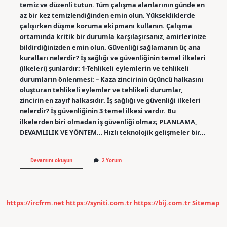
temiz ve düzenli tutun. Tüm çalışma alanlarının günde en
az bir kez temizlendiğinden emin olun. Yüksekliklerde
çalışırken düşme koruma ekipmanı kullanın. Çalışma
ortamında kritik bir durumla karşılaşırsanız, amirlerinize
bildirdiğinizden emin olun. Güvenliği sağlamanın üç ana
kuralları nelerdir? İş sağlığı ve güvenliğinin temel ilkeleri
(ilkeleri) şunlardır: 1-Tehlikeli eylemlerin ve tehlikeli
durumların önlenmesi: – Kaza zincirinin üçüncü halkasını
oluşturan tehlikeli eylemler ve tehlikeli durumlar,
zincirin en zayıf halkasıdır. İş sağlığı ve güvenliği ilkeleri
nelerdir? İş güvenliğinin 3 temel ilkesi vardır. Bu
ilkelerden biri olmadan iş güvenliği olmaz; PLANLAMA,
DEVAMLILIK VE YÖNTEM… Hızlı teknolojik gelişmeler bir…
Iş
Devamını okuyun
2 Yorum
Sağlığı
Ve
Güvenliği
Kuralları
Nelerdir
https://ircfrm.net
https://syniti.com.tr
https://bij.com.tr
Sitemap