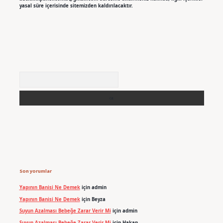
yasal süre içerisinde sitemizden kaldırılacaktır.
Arama
Son yorumlar
Yapının Banisi Ne Demek
için
admin
Yapının Banisi Ne Demek
için
Beyza
Suyun Azalması Bebeğe Zarar Verir Mi
için
admin
Suyun Azalması Bebeğe Zarar Verir Mi
için
Hakan