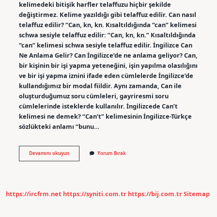
kelimedeki bitişik harfler telaffuzu hiçbir şekilde
değiştirmez. Kelime yazıldığı gibi telaffuz edilir. Can nasıl
telaffuz edilir? “Can, kn, kn. Kısaltıldığında “can” kelimesi
schwa sesiyle telaffuz edilir: “Can, kn, kn.” Kısaltıldığında
“can” kelimesi schwa sesiyle telaffuz edilir. İngilizce Can
Ne Anlama Gelir? Can İngilizce’de ne anlama geliyor? Can,
bir kişinin bir işi yapma yeteneğini, işin yapılma olasılığını
ve bir işi yapma iznini ifade eden cümlelerde İngilizce’de
kullandığımız bir modal fiildir. Aynı zamanda, Can ile
oluşturduğumuz soru cümleleri, gayriresmi soru
cümlelerinde isteklerde kullanılır. İngilizcede Can’t
kelimesi ne demek? “Can’t” kelimesinin İngilizce-Türkçe
sözlükteki anlamı “bunu…
İNgilizcede
Devamını okuyun
Yorum Bırak
Cant
Nasıl
Okunur
https://ircfrm.net
https://syniti.com.tr
https://bij.com.tr
Sitemap