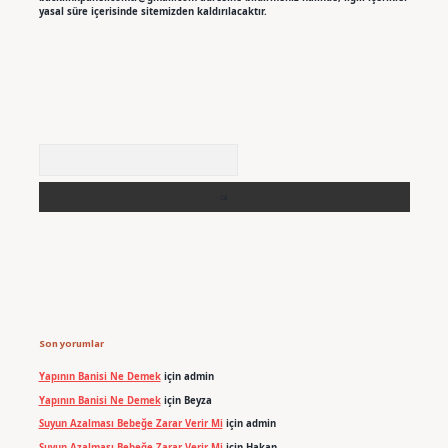
yasal süre içerisinde sitemizden kaldırılacaktır.
Arama
Son yorumlar
Yapının Banisi Ne Demek
için
admin
Yapının Banisi Ne Demek
için
Beyza
Suyun Azalması Bebeğe Zarar Verir Mi
için
admin
Suyun Azalması Bebeğe Zarar Verir Mi
için
Hakan