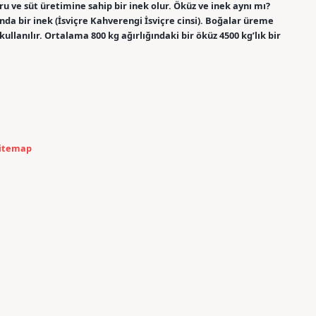
vru ve süt üretimine sahip bir inek olur. Öküz ve inek aynı mı?
nda bir inek (İsviçre Kahverengi İsviçre cinsi). Boğalar üreme
kullanılır. Ortalama 800 kg ağırlığındaki bir öküz 4500 kg’lık bir
itemap