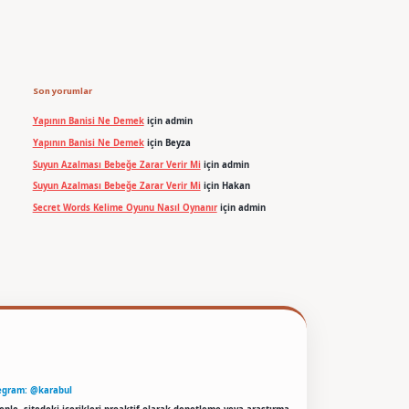
Son yorumlar
Yapının Banisi Ne Demek
için
admin
Yapının Banisi Ne Demek
için
Beyza
Suyun Azalması Bebeğe Zarar Verir Mi
için
admin
Suyun Azalması Bebeğe Zarar Verir Mi
için
Hakan
Secret Words Kelime Oyunu Nasıl Oynanır
için
admin
egram: @karabul