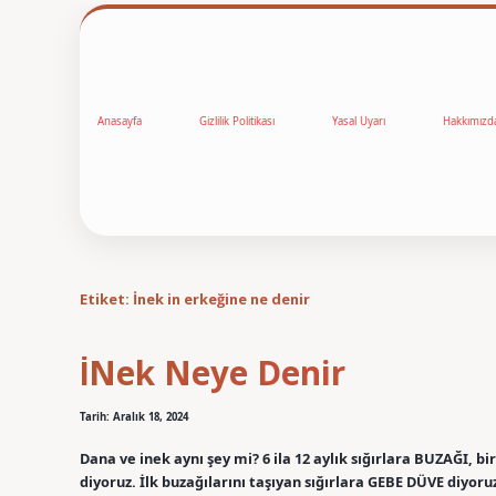
Anasayfa
Gizlilik Politikası
Yasal Uyarı
Hakkımızd
Etiket:
İnek in erkeğine ne denir
İNek Neye Denir
Tarih: Aralık 18, 2024
Dana ve inek aynı şey mi? 6 ila 12 aylık sığırlara BUZAĞI, b
diyoruz. İlk buzağılarını taşıyan sığırlara GEBE DÜVE diyo