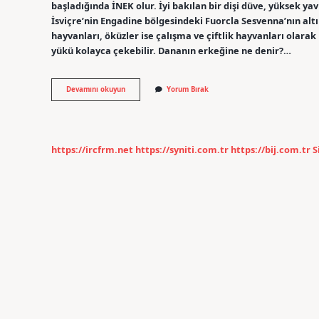
başladığında İNEK olur. İyi bakılan bir dişi düve, yüksek ya
İsviçre’nin Engadine bölgesindeki Fuorcla Sesvenna’nın altı
hayvanları, öküzler ise çalışma ve çiftlik hayvanları olarak 
yükü kolayca çekebilir. Dananın erkeğine ne denir?…
İNek
Devamını okuyun
Yorum Bırak
Neye
Denir
https://ircfrm.net
https://syniti.com.tr
https://bij.com.tr
S