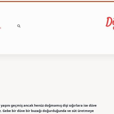
Di
a
ir yaşını geçmiş ancak henüz doğmamış dişi sığırlara ise düve
ruz. Gebe bir düve bir buzağı doğurduğunda ve süt üretmeye