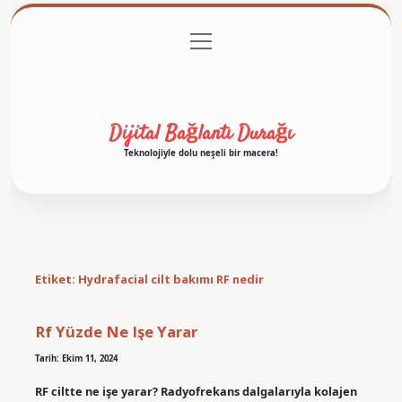
menüyü
Anasayfa
Gizlilik Politikası
Yasal Uyarı
aç
Hakkımızda
Dijital Bağlantı Durağı
Teknolojiyle dolu neşeli bir macera!
Etiket:
Hydrafacial cilt bakımı RF nedir
Rf Yüzde Ne Işe Yarar
Tarih: Ekim 11, 2024
RF ciltte ne işe yarar? Radyofrekans dalgalarıyla kolajen