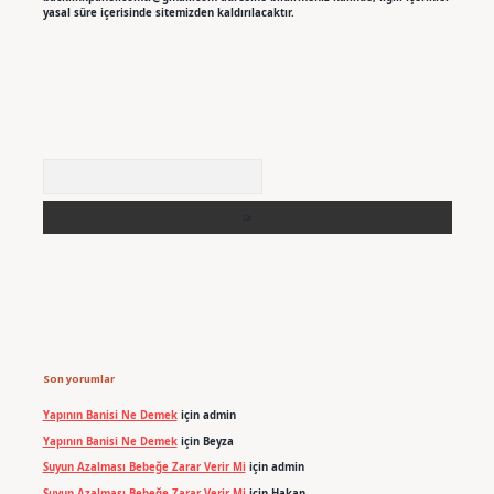
yasal süre içerisinde sitemizden kaldırılacaktır.
Arama
Son yorumlar
Yapının Banisi Ne Demek
için
admin
Yapının Banisi Ne Demek
için
Beyza
Suyun Azalması Bebeğe Zarar Verir Mi
için
admin
Suyun Azalması Bebeğe Zarar Verir Mi
için
Hakan