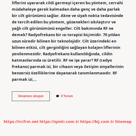
liflerini uyararak cildi germeyi içeren bu yöntem, cerrahi
müdahaleye gerek kalmadan daha genç ve daha parlak
bir cilt görünümü sağlar. Akne ve siyah nokta tedavisinde
de tercih edilen bu yöntem, gözenekleri sıkılaştırır ve
yağlı cilt görünümünü engeller. Cilt bakımında RF ne
demek? Radyofrekans bir ısı terapisi biçimidir. 70 yıldan
uzun süredir bilinen bir teknolojidir. Cilt üzerindeki en
bilinen etkisi, cilt gerginliğini sağlayan kolajen liflerinin
yenilenmesidir. Radyofrekans kullanıldığında, cildin
katmanlarında ısı üretilir. RF ne işe yarar? RF (radyo
frekansı) parmak izi, bir cihazın veya iletişim sinyallerinin
benzersiz özelliklerine dayanarak tanımlanmasıdır. RF
parmak izi,…
Rf
Devamını okuyun
8 Yorum
Yüzde
Ne
Işe
Yarar
https://ircfrm.net
https://syniti.com.tr
https://bij.com.tr
Sitemap