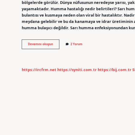
bölgelerde görülür. Dünya nüfusunun neredeyse yarısı, yak
yaşamaktadır. Humma hastalığı nedir belirtileri? Sarı hum
bulantısı ve kusmaya neden olan viral bir hastalıktır. Nad
meydana gelebilir ve bu da kanamaya ve idrar üretiminin a
humma bulaşıcı değildir. Sarı humma enfeksiyonundan ku
Ateşli
Devamını okuyun
2 Yorum
Humma
Nedir
https://ircfrm.net
https://syniti.com.tr
https://bij.com.tr
S