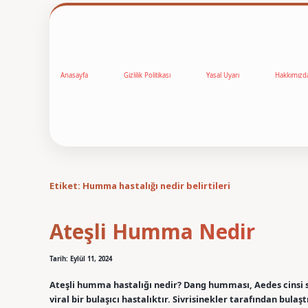
Anasayfa
Gizlilik Politikası
Yasal Uyarı
Hakkımızd
Etiket:
Humma hastalığı nedir belirtileri
Ateşli Humma Nedir
Tarih: Eylül 11, 2024
Ateşli humma hastalığı nedir? Dang humması, Aedes cinsi s
viral bir bulaşıcı hastalıktır. Sivrisinekler tarafından bul