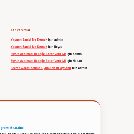
Son yorumlar
Yapının Banisi Ne Demek
için
admin
Yapının Banisi Ne Demek
için
Beyza
Suyun Azalması Bebeğe Zarar Verir Mi
için
admin
Suyun Azalması Bebeğe Zarar Verir Mi
için
Hakan
Secret Words Kelime Oyunu Nasıl Oynanır
için
admin
egram: @karabul