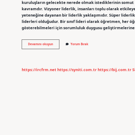
kuruluşların gelecekte nerede olmak istediklerinin somut b
kavramdır. Vizyoner liderlik, insanları toplu olarak etkil
yeteneğine dayanan bir liderlik yaklaşımıdır. Süper liderlik
liderleri olduğudur. Bir sınıf lideri olarak öğretmen, her öğ
gösterebilmeleri için sorumluluk duygusu geliştirmelerine
Liderlik
Devamını okuyun
Yorum Bırak
Türleri
Nelerdir
Kpss
https://ircfrm.net
https://syniti.com.tr
https://bij.com.tr
S