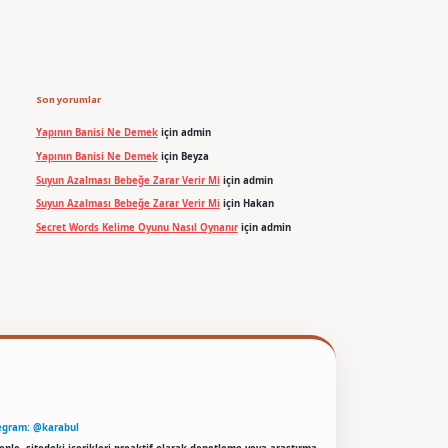
Son yorumlar
Yapının Banisi Ne Demek
için
admin
Yapının Banisi Ne Demek
için
Beyza
Suyun Azalması Bebeğe Zarar Verir Mi
için
admin
Suyun Azalması Bebeğe Zarar Verir Mi
için
Hakan
Secret Words Kelime Oyunu Nasıl Oynanır
için
admin
egram: @karabul