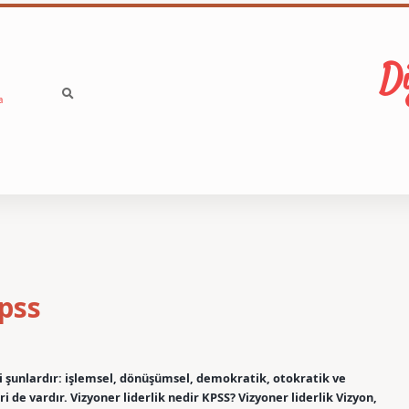
Di
a
Kpss
leri şunlardır: işlemsel, dönüşümsel, demokratik, otokratik ve
ri de vardır. Vizyoner liderlik nedir KPSS? Vizyoner liderlik Vizyon,