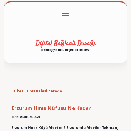
menüyü
Anasayfa
Gizlilik Politikası
Yasal Uyarı
aç
Hakkımızda
Dijital Bağlantı Durağı
Teknolojiyle dolu neşeli bir macera!
Etiket:
Hınıs Kalesi nerede
Erzurum Hınıs Nüfusu Ne Kadar
Tarih: Aralık 23, 2024
Erzurum Hınıs Köyü Alevi mi? Erzurumlu Aleviler Tekman,