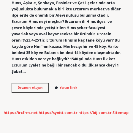
Hınıs, Aşkale, Şenkaya, Pasinler ve Çat ilçelerinde orta
yoğunlukta bulunmakla birlikte Erzurum merkez ve diğer
ilçelerde de önemli bir Alevi nüfusu bulunmaktadır.
Erzurum Hınıs neyi meşhur? Erzurum ili Hınıs ilçesi ve
çevre köylerinde yetiştirilen Hınıs şeker fasulyesi
yuvarlak veya oval beyaz renkte bir üründür. Protein
oranı %23,4-25’tir. Erzurum Hınıs’ın kaç tane köyü var? Bu
kayda göre Hını’nın kazası; Merkez şehir ve 45 köy, Varto
beldesi 35 köy ve Bulanık beldesi 14 köyden oluşmaktadır.
Hınıs eskiden nereye bağlıydı? 1540 yılında Hınıs ilk kez
Erzurum Eyaletine bağlı bir sancak oldu. İlk sancakbeyi 1
Şubat…
Erzurum
Devamını okuyun
Yorum Bırak
Hınıs
Nüfusu
Ne
Kadar
https://ircfrm.net
https://syniti.com.tr
https://bij.com.tr
Sitemap