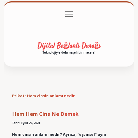
menüyü
Anasayfa
Gizlilik Politikası
Yasal Uyarı
aç
Hakkımızda
Dijital Bağlantı Durağı
Teknolojiyle dolu neşeli bir macera!
Etiket:
Hem cinsin anlamı nedir
Hem Hem Cins Ne Demek
Tarih: Eylül 29, 2024
Hem cinsin anlamı nedir? Ayrıca, “eşcinsel” aynı