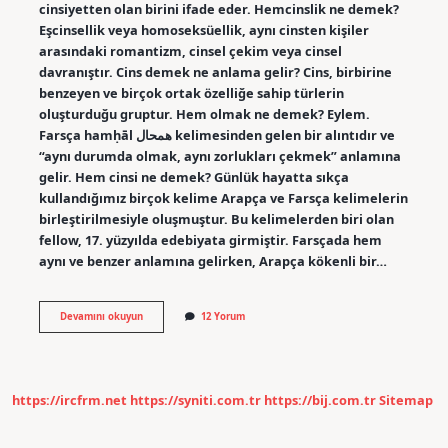
cinsiyetten olan birini ifade eder. Hemcinslik ne demek?
Eşcinsellik veya homoseksüellik, aynı cinsten kişiler
arasındaki romantizm, cinsel çekim veya cinsel
davranıştır. Cins demek ne anlama gelir? Cins, birbirine
benzeyen ve birçok ortak özelliğe sahip türlerin
oluşturduğu gruptur. Hem olmak ne demek? Eylem.
Farsça hamḥāl همحال kelimesinden gelen bir alıntıdır ve
“aynı durumda olmak, aynı zorlukları çekmek” anlamına
gelir. Hem cinsi ne demek? Günlük hayatta sıkça
kullandığımız birçok kelime Arapça ve Farsça kelimelerin
birleştirilmesiyle oluşmuştur. Bu kelimelerden biri olan
fellow, 17. yüzyılda edebiyata girmiştir. Farsçada hem
aynı ve benzer anlamına gelirken, Arapça kökenli bir…
Hem
Devamını okuyun
12 Yorum
Hem
Cins
Ne
Demek
https://ircfrm.net
https://syniti.com.tr
https://bij.com.tr
Sitemap