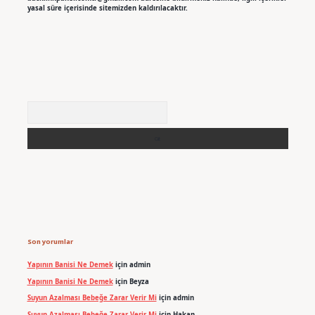
yasal süre içerisinde sitemizden kaldırılacaktır.
Arama
Son yorumlar
Yapının Banisi Ne Demek
için
admin
Yapının Banisi Ne Demek
için
Beyza
Suyun Azalması Bebeğe Zarar Verir Mi
için
admin
Suyun Azalması Bebeğe Zarar Verir Mi
için
Hakan