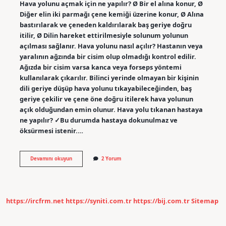
Hava yolunu açmak için ne yapılır? Ø Bir el alına konur, Ø
Diğer elin iki parmağı çene kemiği üzerine konur, Ø Alına
bastırılarak ve çeneden kaldırılarak baş geriye doğru
itilir, Ø Dilin hareket ettirilmesiyle solunum yolunun
açılması sağlanır. Hava yolunu nasıl açılır? Hastanın veya
yaralının ağzında bir cisim olup olmadığı kontrol edilir.
Ağızda bir cisim varsa kanca veya forseps yöntemi
kullanılarak çıkarılır. Bilinci yerinde olmayan bir kişinin
dili geriye düşüp hava yolunu tıkayabileceğinden, baş
geriye çekilir ve çene öne doğru itilerek hava yolunun
açık olduğundan emin olunur. Hava yolu tıkanan hastaya
ne yapılır? ✓Bu durumda hastaya dokunulmaz ve
öksürmesi istenir.…
Hava
Devamını okuyun
2 Yorum
Yolunu
Açmak
Için
Ilk
Önce
https://ircfrm.net
https://syniti.com.tr
https://bij.com.tr
Sitemap
Hangi
Müdahale
Yapılır