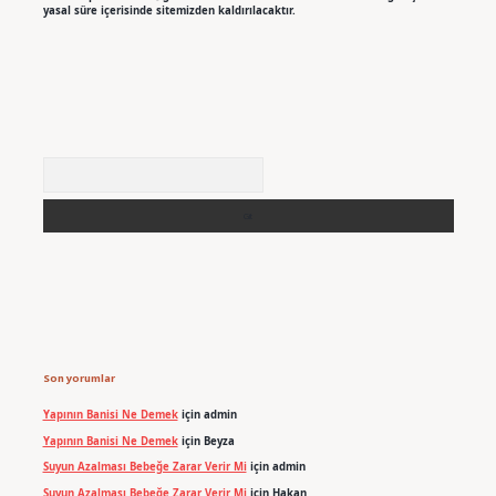
yasal süre içerisinde sitemizden kaldırılacaktır.
Arama
Son yorumlar
Yapının Banisi Ne Demek
için
admin
Yapının Banisi Ne Demek
için
Beyza
Suyun Azalması Bebeğe Zarar Verir Mi
için
admin
Suyun Azalması Bebeğe Zarar Verir Mi
için
Hakan