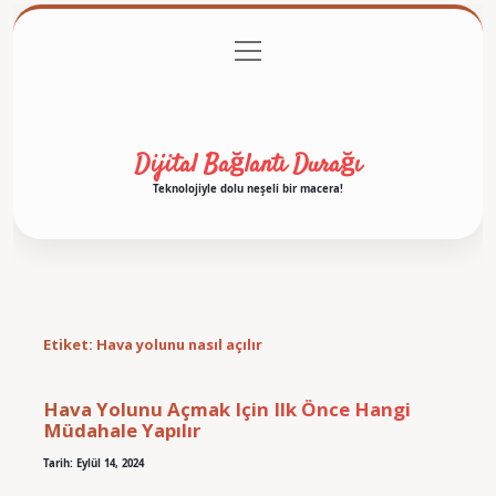
menüyü
Anasayfa
Gizlilik Politikası
Yasal Uyarı
aç
Hakkımızda
Dijital Bağlantı Durağı
Teknolojiyle dolu neşeli bir macera!
Etiket:
Hava yolunu nasıl açılır
Hava Yolunu Açmak Için Ilk Önce Hangi
Müdahale Yapılır
Tarih: Eylül 14, 2024