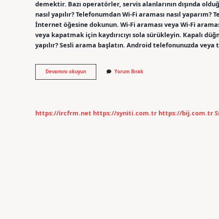
demektir. Bazı operatörler, servis alanlarının dışında oldu
nasıl yapılır? Telefonumdan Wi-Fi araması nasıl yaparım? 
İnternet öğesine dokunun. Wi-Fi araması veya Wi-Fi arama
veya kapatmak için kaydırıcıyı sola sürükleyin. Kapalı dü
yapılır? Sesli arama başlatın. Android telefonunuzda veya
Dakikam
Devamını okuyun
Yorum Bırak
Olmadan
Nasıl
Arama
Yapabilirim
https://ircfrm.net
https://syniti.com.tr
https://bij.com.tr
S