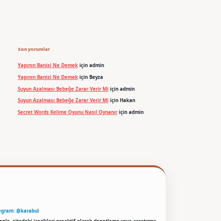
Son yorumlar
Yapının Banisi Ne Demek
için
admin
Yapının Banisi Ne Demek
için
Beyza
Suyun Azalması Bebeğe Zarar Verir Mi
için
admin
Suyun Azalması Bebeğe Zarar Verir Mi
için
Hakan
Secret Words Kelime Oyunu Nasıl Oynanır
için
admin
egram: @karabul